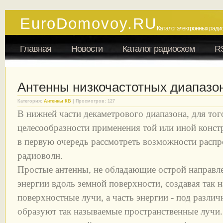
EuroDomovoy.RU
Каталог электронных радио
Главная
Новости
Каталог радиосхем
R
Антенны низкочастотных диапазо
Категория:
Антенны КВ
| Просмотров: 127
В нижней части декаметрового диапазона, для то
целесообразности применения той или иной конст
в первую очередь рассмотреть возможности расп
радиоволн.
Простые антенны, не обладающие острой направл
энергии вдоль земной поверхности, создавая так 
поверхностные лучи, а часть энергии - под разл
образуют так называемые пространственные лучи.