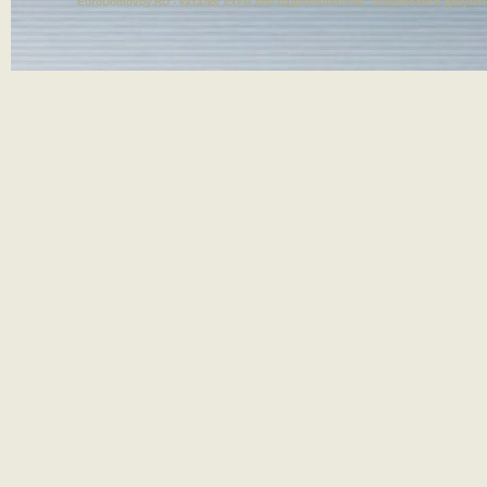
EuroDomovoy.RU - каталог схем для радиолюбителя. Техническая докуме