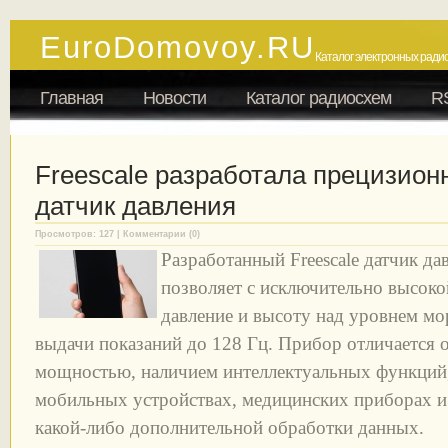
EuroDomovoy.RU
Каталог электронных радио
Главная
Новости
Каталог радиосхем
R
Freescale разработала прецизио
датчик давления
Просмотров: 127 | Комментарии (0)
Разработанный Freescale датчик д
позволяет с исключительно высоко
давление и высоту над уровнем мо
выдачи показаний до 128 Гц. Прибор отличается 
мощностью, наличием интеллектуальных функций,
мобильных устройствах, медицинских приборах и
какой-либо дополнительной обработки данных.