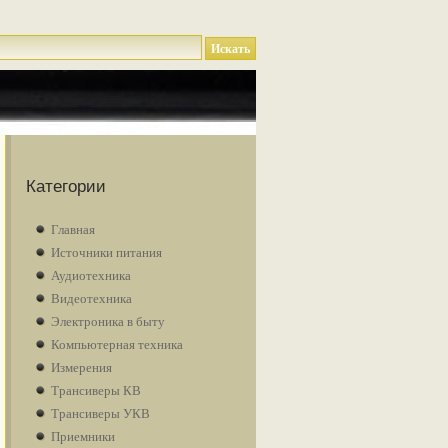
Категории
Главная
Источники питания
Аудиотехника
Видеотехника
Электроника в быту
Компьютерная техника
Измерения
Трансиверы КВ
Трансиверы УКВ
Приемники