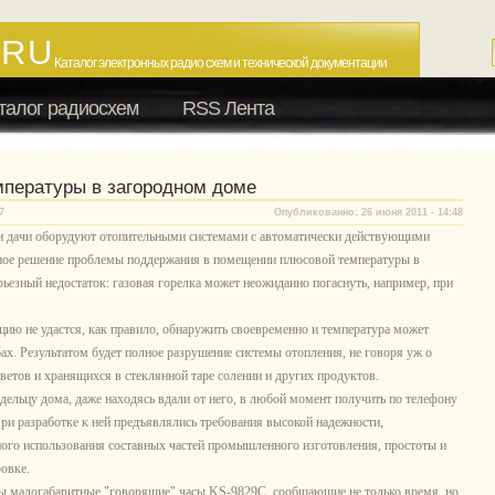
.RU
Каталог электронных радио схем и технической документации
талог радиосхем
RSS Лента
мпературы в загородном доме
7
Опубликованно: 26 июня 2011 - 14:48
 и дачи оборудуют отопительными системами с автоматически действующими
ное решение проблемы поддержания в помещении плюсовой температуры в
ерьезный недостаток: газовая горелка может неожиданно погаснуть, например, при
ию не удастся, как правило, обнаружить своевременно и температура может
ах. Результатом будет полное разрушение системы отопления, не говоря уж о
ветов и хранящихся в стеклянной таре солении и других продуктов.
дельцу дома, даже находясь вдали от него, в любой момент получить по телефону
ри разработке к ней предъявлялись требования высокой надежности,
ного использования составных частей промышленного изготовления, простоты и
овке.
ны малогабаритные "говорящие" часы KS-9829C, сообщающие не только время, но