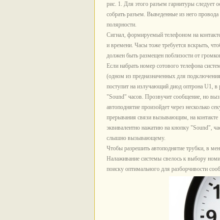
рис. 1. Для этого разъем гарнитуры следует 
собрать разъем. Выведенные из него провода 
полярности.
Сигнал, формируемый телефоном на контакте
и времени. Часы тоже требуется вскрыть, чт
должен быть размещен поблизости от громко
Если набрать номер сотового телефона систе
(одном из предназначенных для подключения
поступит на излучающий диод оптрона U1, в 
"Sound" часов. Прозвучит сообщение, но выз
автоподнятие произойдет через несколько сек
прерывания связи вызывающим, на контакте 1
эквивалентно нажатию на кнопку "Sound", час
слышно вызывающему.
Чтобы разрешить автоподнятие трубки, в ме
Налаживание системы свелось к выбору номин
поиску оптимального для разборчивости соо