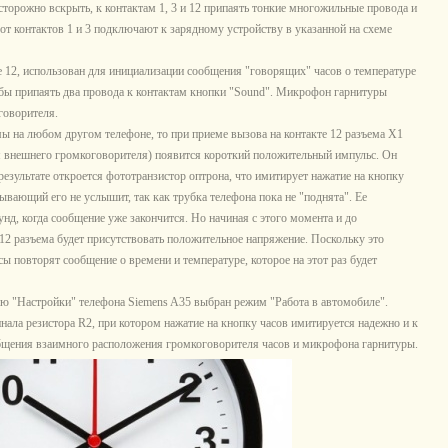
осторожно вскрыть, к контактам 1, 3 и 12 припаять тонкие многожильные провода и
от контактов 1 и 3 подключают к зарядному устройству в указанной на схеме
 12, использован для инициализации сообщения "говорящих" часов о температуре
обы припаять два провода к контактам кнопки "Sound". Микрофон гарнитуры
говорителя.
мы на любом другом телефоне, то при приеме вызова на контакте 12 разъема Х1
 внешнего громкоговорителя) появится короткий положительный импульс. Он
результате откроется фототранзистор оптрона, что имитирует нажатие на кнопку
ывающий его не услышит, так как трубка телефона пока не "поднята". Ее
унд, когда сообщение уже закончится. Но начиная с этого момента и до
2 разъема будет присутствовать положительное напряжение. Поскольку это
ы повторят сообщение о времени и температуре, которое на этот раз будет
ню "Настройки" телефона Siemens A35 выбран режим "Работа в автомобиле".
ала резистора R2, при котором нажатие на кнопку часов имитируется надежно и к
бщения взаимного расположения громкоговорителя часов и микрофона гарнитуры.