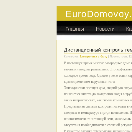
EuroDomovoy
Главная
Новости
Ка
Дистанционный контроль те
Категория:
Электроника в быту
| Просмотров: 12
В настоящее время многие загородные дома
газовыми водонагревателями. Это эффектив
холодное время года. Однако у него есть и с
кратковременном нарушении тяги.
Эпизодически посещая дом, аварийную ситуац
понизиться вплоть до замерзания воды в труб
таких неприятностях, как гибель комнатных ц
Предлагаемая система контроля позволит вла
сведения о температуре внутри помещения. П
независимости от питающей сети, максималь
отсутствия необходимости в сложной регулир
В качестве датчика температуры использова