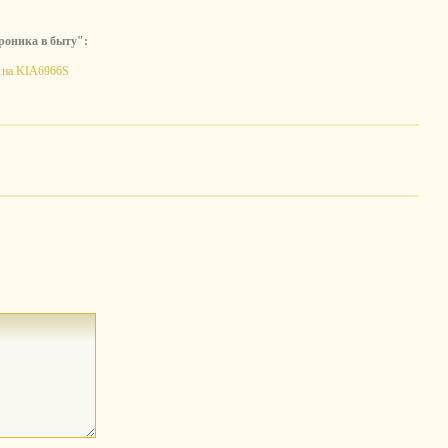
роника в быту":
 на KIA6966S