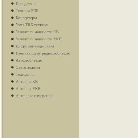
Передатчики
Техника SDR
Конвертеры
Узлы TRX техники
Усилители мощности КВ
Усилители мощности УКВ
Цифровые виды связи
Начинающему радиолюбителю
Автолюбителю
Светотехника
Телефония
Антенны КВ
Антенны УКВ
Антенные измерения