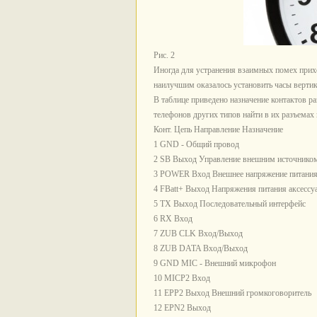
Рис. 2
Иногда для устранения взаимных помех прихо
наилучшим оказалось установить часы вертика
В таблице приведено назначение контактов р
телефонов других типов найти в их разъемах
Конт. Цепь Направление Назначение
1 GND - Общий провод
2 SB Выход Управление внешним источником
3 POWER Вход Внешнее напряжение питани
4 FBatt+ Выход Напряжения питания аксессу
5 TX Выход Последовательный интерфейс
6 RX Вход
7 ZUB CLK Вход/Выход
8 ZUB DATA Вход/Выход
9 GND MIC - Внешний микрофон
10 MICP2 Вход
11 EPP2 Выход Внешний громкоговоритель
12 EPN2 Выход