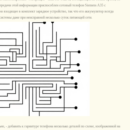
передачи этой информации приспособлен сотовый телефон Siemens A35 с
о входящее в комплект зарядное устройство, так что его аккумулятор всегда
системы даже при неисправной несколько суток питающей сети.
но, - добавить к гарнитуре телефона несколько деталей по схеме, изображенной на