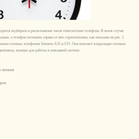
дится подбирать и расположение часов относительно телефона. В моем случае
льно, а телефон положить справа от них горизонтально, как показано на рис. 2.
азъема сотовых телефонов Siemens A35 и S35. Она поможет владельцам сотовых
 контакты, нужные для работы в описанной системе.
 питания
я
аров