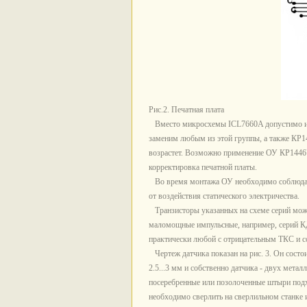
Рис.2. Печатная плата
Вместо микросхемы ICL7660A допустимо ис
заменим любым из этой группы, а также КР
возрастет. Возможно применение ОУ КР1446
корректировка печатной платы.
Во время монтажа ОУ необходимо соблюдать
от воздействия статического электричества.
Транзисторы указанных на схеме серий мо
маломощные импульсные, например, серий К
практически любой с отрицательным ТКС и с
Чертеж датчика показан на рис. 3. Он состо
2.5...3 мм и собственно датчика - двух мет
посеребренные или позолоченные штыри подх
необходимо сверлить на сверлильном станке и