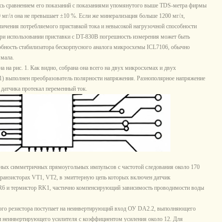
ь сравнением его показаний с показаниями упомянутого выше TDS-метра фирмы
00 мг/л она не превышает ±10 %. Если же минерализация больше 1200 мг/л,
еличения потребляемого приставкой тока и невысокой нагрузочной способности
 при использовании приставки с DT-830B погрешность измерения может быть
обность стабилизатора бескорпусного аналога микросхемы ICL7106, обычно
 мала.
на рис. 1. Как видно, собрана она всего на двух микросхемах и двух
) выполнен преобразователь полярности напряжения. Разнополярное напряжение
 датчика протекал переменный ток.
ых симметричных прямоугольных импульсов с частотой следования около 170
а транзисторах VT1, VT2, в эмиттерную цепь которых включен датчик
 R6 и термистор RK1, частично компенсирующий зависимость проводимости воды
го резистора поступает на неинвертирующий вход ОУ DA2.2, выполняющего
 неинвертирующего усилителя с коэффициентом усиления около 12. Для