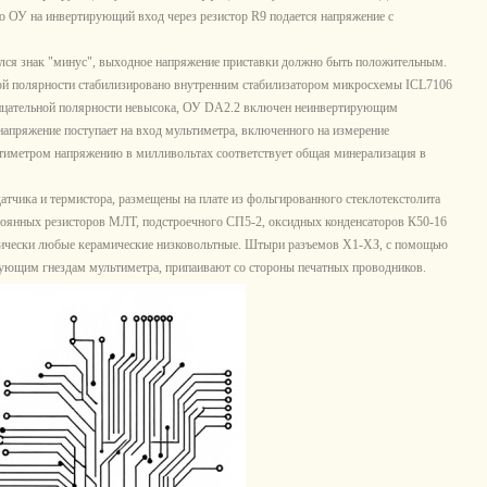
о ОУ на инвертирующий вход через резистор R9 подается напряжение с
ся знак "минус", выходное напряжение приставки должно быть положительным.
ой полярности стабилизировано внутренним стабилизатором микросхемы ICL7106
рицательной полярности невысока, ОУ DA2.2 включен неинвертирующим
апряжение поступает на вход мультиметра, включенного на измерение
тиметром напряжению в милливольтах соответствует общая минерализация в
тчика и термистора, размещены на плате из фольгированного стеклотекстолита
остоянных резисторов МЛТ, подстроечного СП5-2, оксидных конденсаторов К50-16
актически любые керамические низковольтные. Штыри разъемов Х1-ХЗ, с помощью
ующим гнездам мультиметра, припаивают со стороны печатных проводников.