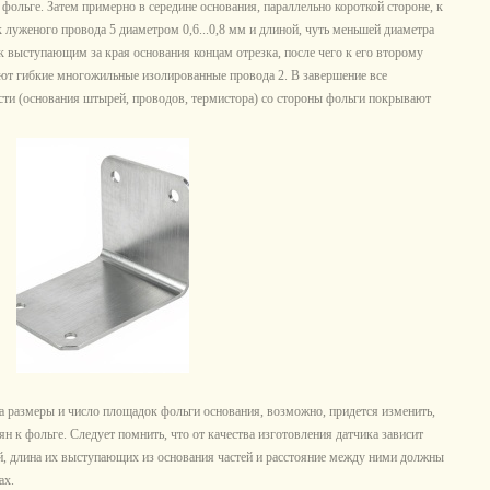
фольге. Затем примерно в середине основания, параллельно короткой стороне, к
луженого провода 5 диаметром 0,6...0,8 мм и длиной, чуть меньшей диаметра
к выступающим за края основания концам отрезка, после чего к его второму
т гибкие многожильные изолированные провода 2. В завершение все
ти (основания штырей, проводов, термистора) со стороны фольги покрывают
 размеры и число площадок фольги основания, возможно, придется изменить,
н к фольге. Следует помнить, что от качества изготовления датчика зависит
й, длина их выступающих из основания частей и расстояние между ними должны
ах.