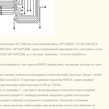
пользовать ICL7660 или отечественный аналог КР1168ЕП1. ОУ КР1446УД2А
1446УД4А- КР1446УД4В, однако потребляемый приставкой ток в последнем случае
УДЗА-КР1446УДЗВ, но у них иная "цоколевка", поэтому потребуется
 осторожность: как и другие КМОП-микросхемы, они нередко выходят из строя
жно заменить любыми маломощными соответствующей структуры. Диоды - любые
Д521 или КД522. В приставке применен термистор ММТ-9, однако подойдет
опротивлением приблизительно от 620 до 750 Ом.
ит из основания 1 - пластины из фольгированного стеклотекстолита толщиной
аллических штырей 4 с антикоррозионным покрытием (удобно использовать
одящего диаметра от разъемного соединителя). Отверстия в основании
 с таким расчетом, чтобы штыри в них вставлялись плотно (это обеспечит их