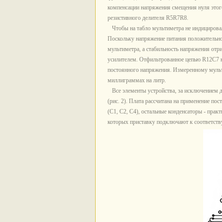
компенсации напряжения смещения нуля этог
резистивного делителя R5R7R8.
Чтобы на табло мультиметра не индицировал
Поскольку напряжение питания положительн
мультиметра, а стабильность напряжения от
усилителем. Отфильтрованное цепью R12C7 н
постоянного напряжения. Измеренному муль
миллиграммах на литр.
Все элементы устройства, за исключением да
(рис. 2). Плата рассчитана на применение п
(С1, С2, С4), остальные конденсаторы - пр
которых приставку подключают к соответств