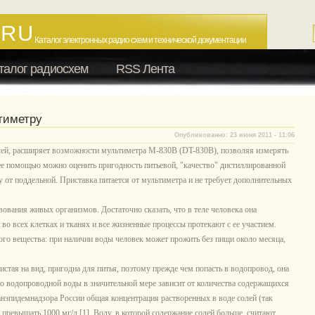
.RU
Каталог электронных радио схем и технической документации
талог радиосхем
RSS Лента
тиметру
Опубликованно: 23 июня 2011 - 11:06
ей, расширяет возможности мультиметра М-830В (DT-830B), позволяя измерять
ее помощью можно оценить пригодность питьевой, "качество" дистиллированной
от поддельной. Приставка питается от мультиметра и не требует дополнительных
ования живых организмов. Достаточно сказать, что в теле человека она
 во всех клетках и тканях и все жизненные процессы протекают с ее участием.
го вещества: при наличии воды человек может прожить без пищи около месяца,
стая на вид, пригодна для питья, поэтому прежде чем попасть в водопровод, она
о водопроводной воды в значительной мере зависит от количества содержащихся
нэпидемнадзора России общая концентрация растворенных в воде солей (так
превышать 1000 мг/л [1]. Воду, в которой содержание солей больше, считают