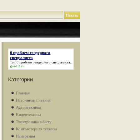
6 проблем тендерного
специалиста
Топ
6 проблем тендерного специалиста
.
gos-fin.ru
Категории
Главная
Источники питания
Аудиотехника
Видеотехника
Электроника в быту
Компьютерная техника
Измерения