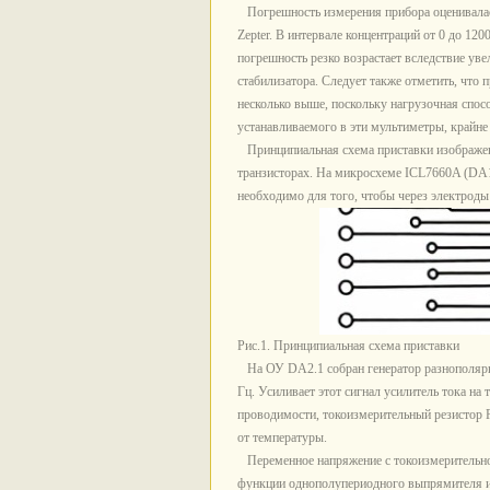
Погрешность измерения прибора оценивалас
Zepter. В интервале концентраций от 0 до 12
погрешность резко возрастает вследствие ув
стабилизатора. Следует также отметить, что
несколько выше, поскольку нагрузочная спос
устанавливаемого в эти мультиметры, крайне
Принципиальная схема приставки изображена 
транзисторах. На микросхеме ICL7660A (DA1
необходимо для того, чтобы через электроды
Рис.1. Принципиальная схема приставки
На ОУ DA2.1 собран генератор разнополярн
Гц. Усиливает этот сигнал усилитель тока н
проводимости, токоизмерительный резистор
от температуры.
Переменное напряжение с токоизмерительно
функции однополупериодного выпрямителя и