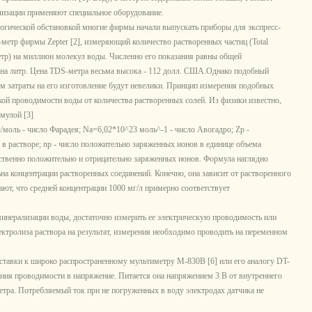
лизации применяют специальное оборудование.
гической обстановкой многие фирмы начали выпускать приборы для экспресс-
-метр фирмы Zepter [2], измеряющий количество растворенных частиц (Total
метр) на миллион молекул воды. Численно его показания равны общей
на литр. Цена TDS-метра весьма высока - 112 долл. США.Однако подобный
м затраты на его изготовление будут невелики. Принцип измерения подобных
кой проводимости воды от количества растворенных солей. Из физики известно,
мулой [3]
оль - число Фарадея; Na=6,02*10^23 моль^-1 - число Авогадро; Zp -
в растворе; np - число положительно заряженных ионов в единице объема
ственно положительно и отрицательно заряженных ионов. Формула наглядно
на концентрации растворенных соединений. Конечно, она зависит от растворенного
тают, что средней концентрации 1000 мг/л примерно соответствует
инерализации воды, достаточно измерить ее электрическую проводимость или
ктролиза раствора на результат, измерения необходимо проводить на переменном
авки к широко распространенному мультиметру М-830В [6] или его аналогу DT-
ения проводимости в напряжение. Питается она напряжением 3 В от внутреннего
тра. Потребляемый ток при не погруженных в воду электродах датчика не