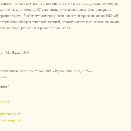
енное, что надо сделать, - это подключить его к мультиметру, включенному на
одстроечным резистором R7 установить нулевые показания. Для проверки к
противлением 1,5 кОм: мультиметр должен показать напряжение около 1000 мВ.
о термистор обладает тепловой инерцией, поэтому отсчитывать показания можно
датчика в воду (когда они перестанут изменяться).
. - М.: Наука, 1968.
огабаритный мультиметр М-830В. - Радио, 2001, № 9, с. 25-27.
 обл.
ения":
тиметру
приставка к ПК
генератору ВЧ