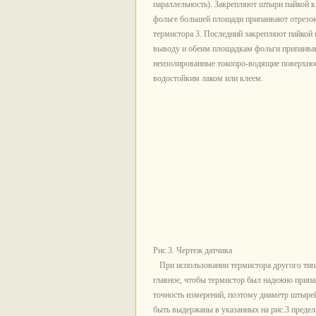
параллельность). Закрепляют штыри пайкой к 
фольге большей площади припаивают отрезок 
термистора 3. Последний закрепляют пайкой 
выводу и обеим площадкам фольги припаиваю
неизолированные токопро-водящие поверхнос
водостойким лаком или клеем.
Рис.3. Чертеж датчика
При использовании термистора другого типа
главное, чтобы термистор был надежно припая
точность измерений, поэтому диаметр штыре
быть выдержаны в указанных на рис.3 предел