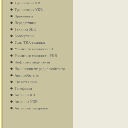
Трансиверы КВ
Трансиверы УКВ
Приемники
Передатчики
Техника SDR
Конвертеры
Узлы TRX техники
Усилители мощности КВ
Усилители мощности УКВ
Цифровые виды связи
Начинающему радиолюбителю
Автолюбителю
Светотехника
Телефония
Антенны КВ
Антенны УКВ
Антенные измерения