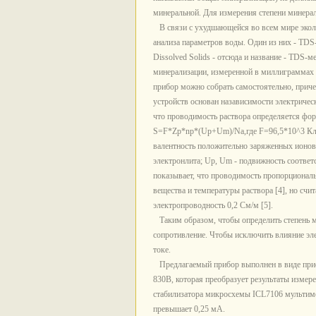
минеральной. Для измерения степени минера
В связи с ухудшающейся во всем мире эколо
анализа параметров воды. Один из них - TDS
Dissolved Solids - отсюда и название - TDS-
минерализации, измеренной в миллиграммах 
прибор можно собрать самостоятельно, приче
устройств основан нaзависимости электричес
что проводимость раствора определяется фор
S=F*Zp*np*(Up+Um)/Na,где F=96,5*10^3 Кл/м
валентность положительно заряженных ионов 
электронлита; Up, Um - подвижность соответ
показывает, что проводимость пропорциональ
вещества и температуры раствора [4], но счи
электропроводность 0,2 См/м [5].
Таким образом, чтобы определить степень м
сопротивление. Чтобы исключить влияние эле
токе.
Предлагаемый прибор выполнен в виде прист
830B, которая преобразует результаты измер
стабилизатора микросхемы ICL7106 мультиме
превышает 0,25 мА.