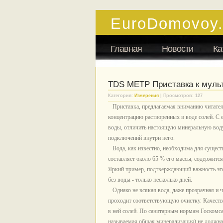
EuroDomovoy
Главная
Новости
Ка
TDS METP Приставка к муль
Категория:
Измерения
| Просмотров: 127
Приставка, предлагаемая вниманию читател
концентрацию растворенных в воде солей. С 
воды, отличить настоящую минеральную воду 
подключений внутри него.
Вода, как известно, необходима для существ
составляет около 65 % его массы, содержится
Яркий пример, подтверждающий важность это
без воды - только несколько дней.
Однако не всякая вода, даже прозрачная и чи
проходит соответствующую очистку. Качеств
в ней солей. По санитарным нормам Госкомса
называемая общая минерализация) не должна 