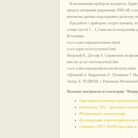
В налаживании прибор не нуждается. Единств
пределе измерения напряжения 2000 мВ, и п
контактам датчика подсоединяют резистор со
При работе с прибором следует помнить, чт
только спустя 1... 1,5 мин после погружения 
Источники
www.water.ru/param/common.shtml
www.zepter.ru/eco/systems4.html
Яворский Б., Детлаф А. Справочник по физике
moc.urc.ac.ru/~tex/sensor/ion2.htm
www.water.ru/param/electrocon-ductivity.shtml
Афонский А. Кудреватых Е.. Плешкова Т. Мал
Автор: Б. ЧУДНОВ, г. Раменское Московской
Похожие материалы из категории "Измер
Приставка частотомер к мультиметру
Измеритель ЭПС - приставка к муль
ВЧ приставка к осциллографу
Двухканальная осциллографическая 
Генератор СВЧ С ФАПЧ приставка к 