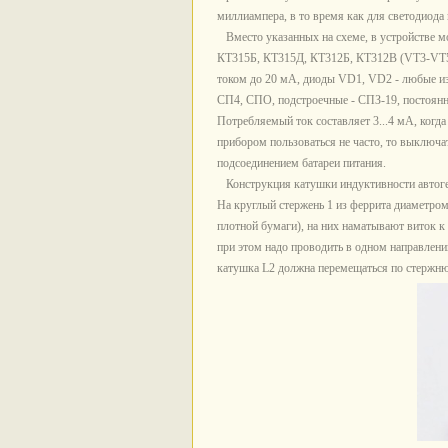
миллиампера, в то время как для светодиода
Вместо указанных на схеме, в устройстве 
КТ315Б, КТ315Д, КТ312Б, КТ312В (VT3-VT5) 
током до 20 мА, диоды VD1, VD2 - любые из
СП4, СПО, подстроечные - СПЗ-19, постоянны
Потребляемый ток составляет 3...4 мА, когда 
прибором пользоваться не часто, то выключа
подсоединением батареи питания.
Конструкция катушки индуктивности автогене
На круглый стержень 1 из феррита диаметром 
плотной бумаги), на них наматывают виток к 
при этом надо проводить в одном направлени
катушка L2 должна перемещаться по стержню