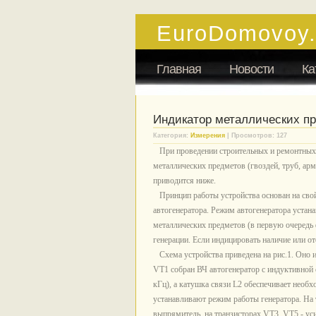
EuroDomovoy
Главная
Новости
Ка
Индикатор металлических п
Категория:
Измерения
| Просмотров: 127
При проведении строительных и ремонтных 
металлических предметов (гвоздей, труб, арм
приводится ниже.
Принцип работы устройства основан на свой
автогенератора. Режим автогенератора устан
металлических предметов (в первую очередь
генерации. Если индицировать наличие или о
Схема устройства приведена на рис.1. Оно 
VT1 собран ВЧ автогенератор с индуктивной 
кГц), а катушка связи L2 обеспечивает необ
устанавливают режим работы генератора. На 
выпрямитель, на транзисторах VT3, VT5 - уси