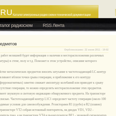
.RU
Каталог электронных радио схем и технической документации
талог радиосхем
RSS Лента
редметов
Опубликованно: 22 июня 2011 - 19:02
работ нелишней будет информация о наличии и месторасположении различных
атуры) в стене, полу и т.д. Поможет в этом устройство, описание которого
стве металлических предметов вносить затухание в частотозадающий LC-контур
авливают вблизи точки срыва генерации, и приближение к его контуру
 ферромагнитных) заметно снижает амплитуду колебаний или приводит к срыву
тсутствие генерации, то можно определять месторасположение этих предметов.
имеет звуковую и световую индикацию обнаруженного предмета. На транзисторе
связью. Частотозадающий контур L1C1 определяет частоту генерации (около 100
ходимые условия для самовозбуждения. Резисторами R1 (грубо) и R2 (плавно)
транзисторе VT2 собран истоковый повторитель, на диодах VD1, VD2 -
литель тока, а на транзисторе VT4 и пьзоизлучателе BF1 - звуковой сигнализатор.