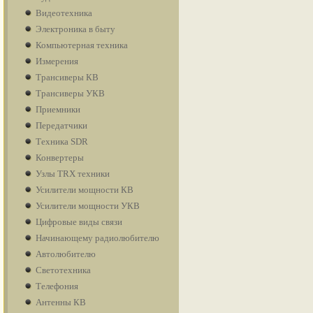
Видеотехника
Электроника в быту
Компьютерная техника
Измерения
Трансиверы КВ
Трансиверы УКВ
Приемники
Передатчики
Техника SDR
Конвертеры
Узлы TRX техники
Усилители мощности КВ
Усилители мощности УКВ
Цифровые виды связи
Начинающему радиолюбителю
Автолюбителю
Светотехника
Телефония
Антенны КВ