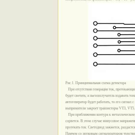
Рис.1. Принципиальная схема детектора
При отсутствии генерации ток, протекающий
будет светить, а пьезоизлучатель издавать то
автогенератор будет работать, то его сигнал
выпрямителя закроет транзисторы VT3, VT5. 
При приближении контура к металлическому 
сорвется. В этом случае минусовое напряжен
протекать ток. Светодиод зажжется, раздастс
Причем со звуковым сигнализатором чувствит