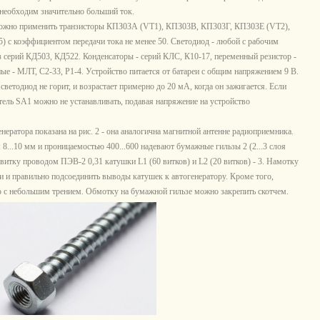
 необходим значительно больший ток.
можно применить транзисторы КПЗ0ЗА (VT1), КПЗ03В, КП303Г, КП303Е (VT2),
с коэффициентом передачи тока не менее 50. Светодиод - любой с рабочим
 серий КД503, КД522. Конденсаторы - серий КЛС, К10-17, переменный резистор -
е - МЛТ, С2-33, Р1-4. Устройство питается от батареи с общим напряжением 9 В.
светодиод не горит, и возрастает примерно до 20 мА, когда он зажигается. Если
тель SA1 можно не устанавливать, подавая напряжение на устройство
ратора показана на рис. 2 - она аналогична магнитной антенне радиоприемника.
8...10 мм и проницаемостью 400...600 надевают бумажные гильзы 2 (2...3 слоя
витку проводом ПЭВ-2 0,31 катушки L1 (60 витков) и L2 (20 витков) - 3. Намотку
и и правильно подсоединить выводы катушек к автогенератору. Кроме того,
 с небольшим трением. Обмотку на бумажной гильзе можно закрепить скотчем.