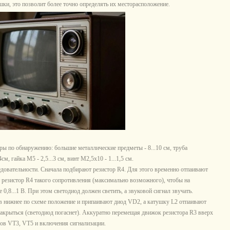
шки, это позволит более точно определять их месторасположение.
 по обнаружению: большие металлические предметы - 8...10 см, труба
см, гайка М5 - 2,5...3 см, винт М2,5х10 - 1...1,5 см.
вательности. Сначала подбирают резистор R4. Для этого временно отпаивают
 резистор R4 такого сопротивления (максимально возможного), чтобы на
0,8...1 В. При этом светодиод должен светить, а звуковой сигнал звучать.
 нижнее по схеме положение и припаивают диод VD2, а катушку L2 отпаивают
акрыться (светодиод погаснет). Аккуратно перемещая движок резистора R3 вверх
ров VT3, VT5 и включения сигнализации.