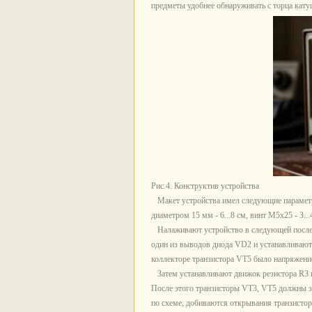
предметы удобнее обнаруживать с торца кату
Рис.4. Конструктив устройства
Макет устройства имел следующие параметры
диаметром 15 мм - 6...8 см, винт М5х25 - З...4
Налаживают устройство в следующей последо
один из выводов диода VD2 и устанавливают
коллекторе транзистора VT5 было напряжение 
Затем устанавливают движок резистора R3 в
После этого транзисторы VT3, VT5 должны з
по схеме, добиваются открывания транзисто