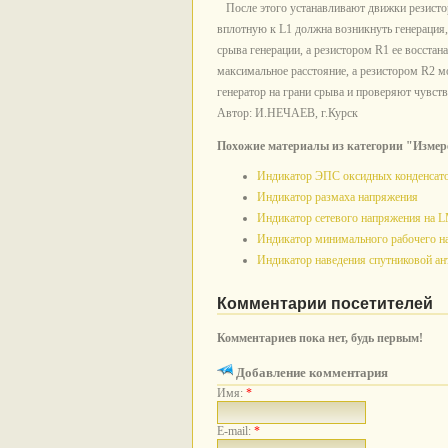
После этого устанавливают движки резистор
вплотную к L1 должна возникнуть генерация
срыва генерации, а резистором R1 ее восстан
максимальное расстояние, а резистором R2 м
генератор на грани срыва и проверяют чувств
Автор: И.НЕЧАЕВ, г.Курск
Похожие материалы из категории "Измер
Индикатор ЭПС оксидных конденсат
Индикатор размаха напряжения
Индикатор сетевого напряжения на 
Индикатор минимального рабочего н
Индикатор наведения спутниковой ан
Комментарии посетителей
Комментариев пока нет, будь первым!
Добавление комментария
Имя:
*
E-mail:
*