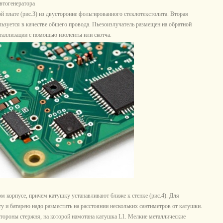
втогенератора
плате (рис.3) из двусторонне фольгированного стеклотекстолита. Вторая
льзуется в качестве общего провода. Пьезоизлучатель размещен на обратной
еталлизации с помощью изоленты или скотча.
 корпусе, причем катушку устанавливают ближе к стенке (рис.4). Для
у и батарею надо разместить на расстоянии нескольких сантиметров от катушки.
стороны стержня, на которой намотана катушка L1. Мелкие металлические