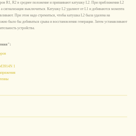
ов R1, R2 в среднее положение и припаивают катушку L2. При приближении L2
, а сигнализация выключиться. Катушку L2 удаляют от L1 и добиваются момента
авливают. При этом надо стремиться, чтобы катушка L2 была удалена на
ожно было бы добиваться срыва и восстановления генерации. Затем устанавливают
ительность устройства.
ения":
оров
LM3914N 1
апряжения
тенны