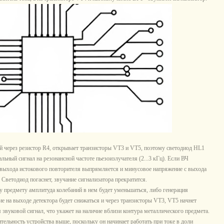
 через резистор R4, открывает транзисторы VT3 и VT5, поэтому светодиод HL1
нальный сигнал на резонансной частоте пьезоизлучателя (2...3 кГц). Если ВЧ
 с выхода истокового повторителя выпрямляется и минусовое напряжение с выхода
Светодиод погаснет, звучание сигнализатора прекратится.
предмету амплитуда колебаний в нем будет уменьшаться, либо генерация
ие на выходе детектора будет снижаться и через транзисторы VT3, VT5 начнет
я звуковой сигнал, что укажет на наличие вблизи контура металлического предмета.
ельность устройства выше, поскольку он начинает работать при токе в доли