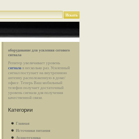
оборудование для усиления сотового
сигнала
Репитер увеличивает уровень
сигнала
в несколько раз. Усиленный
сигнал поступает на внутреннюю
антенну расположенную в доме/
офисе. Теперь Ваш мобильный
телефон получает достаточный
уровень сигнала для получения
качественной связи.
Категории
Главная
Источники питания
Аудиотехника