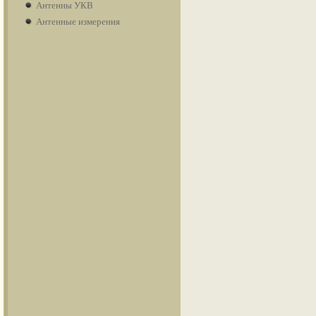
Антенны УКВ
Антенные измерения