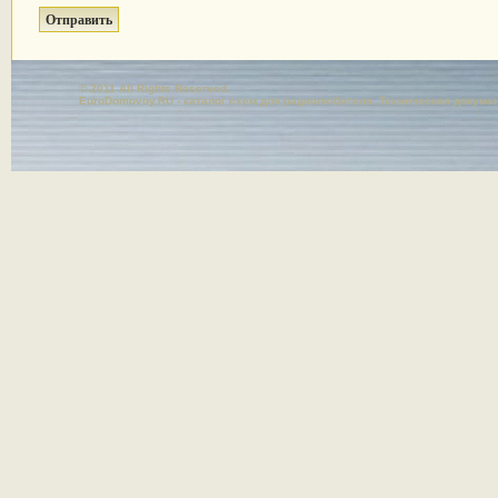
© 2011 All Rights Reserved.
EuroDomovoy.RU - каталог схем для радиолюбителя. Техническая докуме