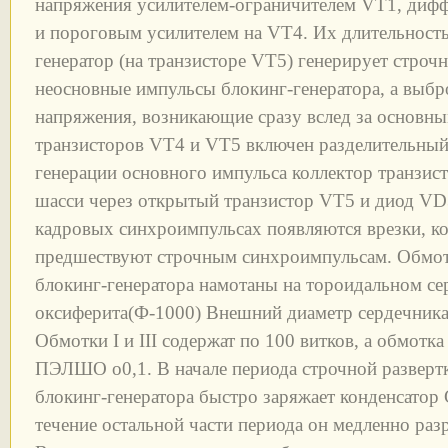
напряжения усилителем-ограничителем VT1, ди
и пороговым усилителем на VT4. Их длительность 
генератор (на транзисторе VT5) генерирует стро
неосновные импульсы блокинг-генератора, а выбр
напряжения, возникающие сразу вслед за основн
транзисторов VT4 и VT5 включен разделительны
генерации основного импульса коллектор транзис
шасси через открытый транзистор VT5 и диод VD3
кадровых синхроимпульсах появляются врезки, кот
предшествуют строчным синхроимпульсам. Обмо
блокинг-генератора намотаны на тороидальном се
оксиферита(Ф-1000) Внешний диаметр сердечника
Обмотки I и III содержат по 100 витков, а обмотка 
ПЭЛШО o0,1. В начале периода строчной разверт
блокинг-генератора быстро заряжает конденсатор
течение остальной части периода он медленно раз