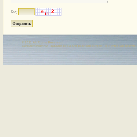
Код:
© 2011 All Rights Reserved.
EuroDomovoy.RU - каталог схем для радиолюбителя. Техническая докуме