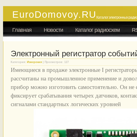
EuroDomovoy.RU
Каталог электронных радио
Главная
Новости
Каталог радиосхем
R
Электронный регистратор событи
Категория:
Измерения
| Просмотров: 127
Имеющиеся в продаже электронные I регистратор
рассчитаны на промышленное применение и дово
прибор можно изготовить самостоятельно. Он не 
фиксирует срабатывания четырех датчиков, конта
сигналами стандартных логических уровней