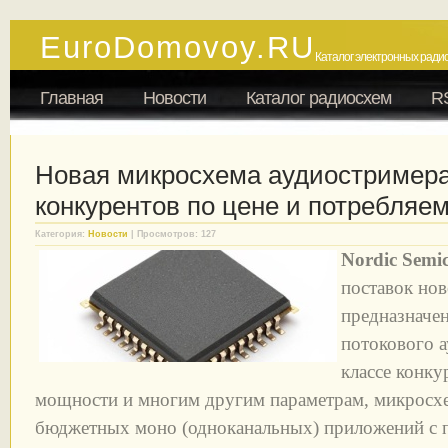
EuroDomovoy.RU
Каталог электронных радио
Главная
Новости
Каталог радиосхем
R
Новая микросхема аудиостримера
конкурентов по цене и потребляе
Категория:
Новости
| Просмотров: 127
Nordic Semi
поставок но
предназначе
потокового 
классе конку
мощности и многим другим параметрам, микросх
бюджетных моно (одноканальных) приложений с п