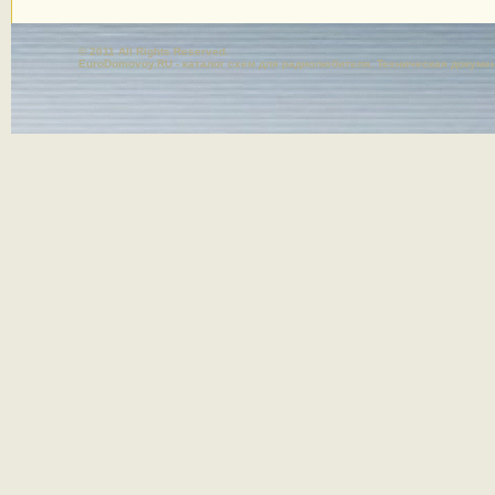
© 2011 All Rights Reserved.
EuroDomovoy.RU - каталог схем для радиолюбителя. Техническая докуме