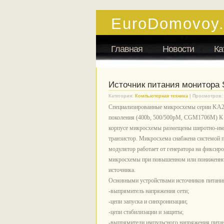
EuroDomovoy
Главная
Новости
Ка
Источник питания монитор
Категория:
Компьютерная техника
| Просмотров:
Специализированные микросхемы серии KA2
поколения (400b, 500/500pM, CGM1706M) 
корпусе микросхемы размещены широтно-имп
транзистор. Микросхема снабжена системой
модулятор работает от генератора на фиксир
микросхемы при повышенном или пониженном
источника.
Основными устройствами источников питани
-выпрямитель напряжения сети;
-цепи запуска и синхронизации;
-цепи стабилизации и защиты;
-выпрямители импульсного напряжения пита