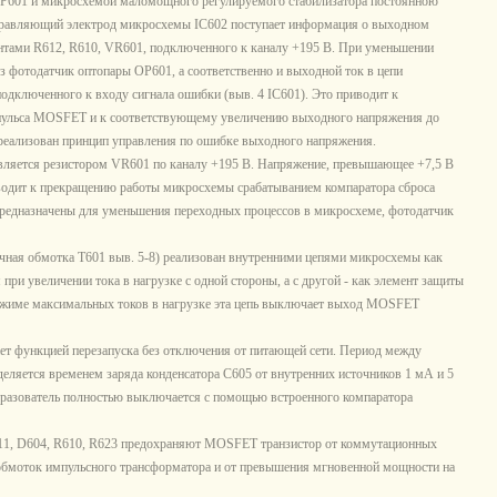
 ОР601 и микросхемой маломощного регулируемого стабилизатора постоянною
управляющий электрод микросхемы IC602 поступает информация о выходном
ентами R612, R610, VR601, подключенного к каналу +195 В. При уменьшении
 фотодатчик оптопары ОР601, а соответственно и выходной ток в цепи
одключенного к входу сигнала ошибки (выв. 4 IC601). Это приводит к
пульса MOSFET и к соответствующему увеличению выходного напряжения до
 реализован принцип управления по ошибке выходного напряжения.
вляется резистором VR601 по каналу +195 В. Напряжение, превышающее +7,5 В
риводит к прекращению работы микросхемы срабатыванием компаратора сброса
редназначены для уменьшения переходных процессов в микросхеме, фотодатчик
ичная обмотка Т601 выв. 5-8) реализован внутренними цепями микросхемы как
ри увеличении тока в нагрузке с одной стороны, а с другой - как элемент защиты
режиме максимальных токов в нагрузке эта цепь выключает выход MOSFET
ет функцией перезапуска без отключения от питающей сети. Период между
еляется временем заряда конденсатора С605 от внутренних источников 1 мА и 5
бразователь полностью выключается с помощью встроенного компаратора
11, D604, R610, R623 предохраняют MOSFET транзистор от коммутационных
обмоток импульсного трансформатора и от превышения мгновенной мощности на