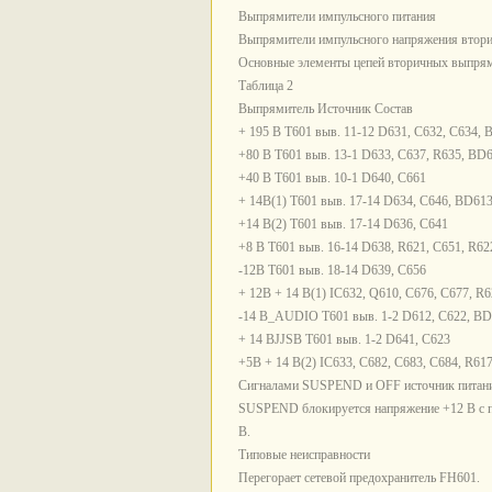
Выпрямители импульсного питания
Выпрямители импульсного напряжения втори
Основные элементы цепей вторичных выпрями
Таблица 2
Выпрямитель Источник Состав
+ 195 В Т601 выв. 11-12 D631, С632, С634, 
+80 В Т601 выв. 13-1 D633, С637, R635, BD
+40 В Т601 выв. 10-1 D640, С661
+ 14В(1) Т601 выв. 17-14 D634, С646, BD61
+14 В(2) Т601 выв. 17-14 D636, С641
+8 В Т601 выв. 16-14 D638, R621, С651, R62
-12В Т601 выв. 18-14 D639, С656
+ 12В + 14 В(1) IC632, Q610, С676, С677, R
-14 B_AUDIO Т601 выв. 1-2 D612, С622, B
+ 14 BJJSB Т601 выв. 1-2 D641, С623
+5В + 14 В(2) IC633, С682, С683, С684, R61
Сигналами SUSPEND и OFF источник питания
SUSPEND блокируется напряжение +12 В с п
В.
Типовые неисправности
Перегорает сетевой предохранитель FH601.