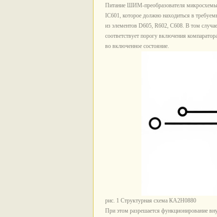
Питание ШИМ-преобразователя микросхемы 
IC601, которое должно находиться в требуем
из элементов D605, R602, С608. В том случае
соответствует порогу включения компаратор
во включенное состояние.
рис. 1 Структурная схема КА2Н0880
При этом разрешается функционирование вн