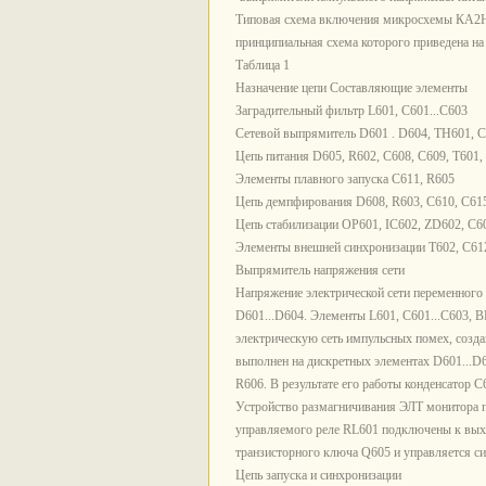
Типовая схема включения микросхемы КА2
принципиальная схема которого приведена на 
Таблица 1
Назначение цепи Составляющие элементы
Заградительный фильтр L601, С601...С603
Сетевой выпрямитель D601 . D604, ТН601, С
Цепь питания D605, R602, С608, С609, Т601,
Элементы плавного запуска С611, R605
Цепь демпфирования D608, R603, С610, С615
Цепь стабилизации ОР601, IC602, ZD602, С6
Элементы внешней синхронизации Т602, С612
Выпрямитель напряжения сети
Напряжение электрической сети переменного 
D601...D604. Элементы L601, С601...С603, 
электрическую сеть импульсных помех, созда
выполнен на дискретных элементах D601...D
R606. В результате его работы конденсатор 
Устройство размагничивания ЭЛТ монитора 
управляемого реле RL601 подключены к выхо
транзисторного ключа Q605 и управляется 
Цепь запуска и синхронизации