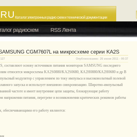
.RU
Каталог электронных радио схем и технической документации
талог радиосхем
RSS Лента
а SAMSUNG CGM7607L на микросхеме серии KA2S
 127
Опубликованно: 26 июня 2011 - 00:37
S, составляют основу источников питания мониторов SAMSUNG последнего
К ним относятся микросхемы KA2S0880/KA2S0680, КА2Н0880/КА2Н0680 и др В
ульсный модулятор с управлением по току импульса и высоковольтный полевой
 плавного запуска и использует внешнюю синхронизацию. Широтно-импульсный
ованной частоте и имеет внутренние цепи защиты, блокирующие работу
 напряжении питания, перегреве и возникновении критических режимов работы
я, обеспечивающими его работу являются:
ния