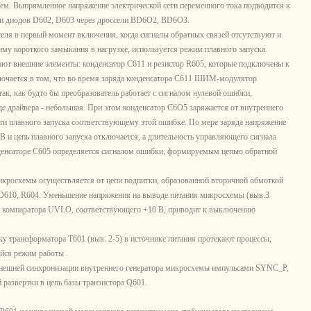
ем. Выпрямленное напряжение электрической сети переменного тока подводится к
ки диодов D602, D603 через дроссели BD6O2, BD6O3.
еля в первый момент включения, когда сигналы обратных связей отсутствуют и
му короткого замыкания в нагрузке, используется режим плавного запуска.
ют внешние элементы: конденсатор С611 и резистор R605, которые подключены к
лючается в том, что во время заряда конденсатора С611 ШИМ-модулятор
, как будто бы преобразователь работает с сигналом нулевой ошибки,
е драйвера - небольшая. При этом конденсатор С6О5 заряжается от внутреннего
ти плавного запуска соответствующему этой ошибке. По мере заряда напряжение
 В и цепь плавного запуска отключается, а длительность управляющего сигнала
денсаторе С605 определяется сигналом ошибки, формируемым цепью обратной
кросхемы осуществляется от цепи подпитки, образованной вторичной обмоткой
 D610, R604. Уменьшение напряжения на выводе питания микросхемы (выв.З
 компаратора UVLO, соответствующего +10 В, приводит к выключению
у трансформатора Т601 (выв. 2-5) в источнике питания протекают процессы,
йся режим работы .
внешней синхронизации внутреннего генератора микросхемы импульсами SYNC_P,
развертки в цепь базы транзистора Q601.