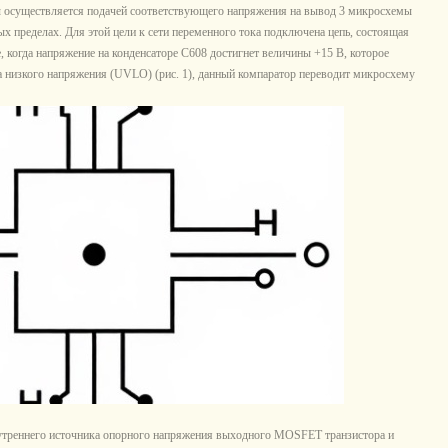
осуществляется подачей соответствующего напряжения на вывод 3 микросхемы
ых пределах. Для этой цели к сети переменного тока подключена цепь, состоящая
, когда напряжение на конденсаторе С608 достигнет величины +15 В, которое
а низкого напряжения (UVLO) (рис. 1), данный компаратор переводит микросхему
утреннего источника опорного напряжения выходного MOSFET транзистора и