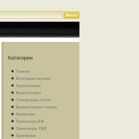
Категории
Главная
Источники питания
Аудиотехника
Видеотехника
Электроника в быту
Компьютерная техника
Измерения
Трансиверы КВ
Трансиверы УКВ
Приемники