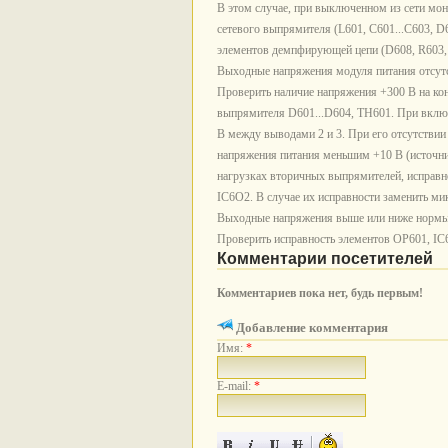
В этом случае, при выключенном из сети мон
сетевого выпрямителя (L601, С601...С603, D6
элементов демпфирующей цепи (D608, R603,
Выходные напряжения модуля питания отсут
Проверить наличие напряжения +300 В на кон
выпрямителя D601...D604, ТН601. При вклю
В между выводами 2 и 3. При его отсутствии
напряжения питания меньшим +10 В (источник
нагрузках вторичных выпрямителей, исправн
IC6O2. В случае их исправности заменить ми
Выходные напряжения выше или ниже нормы
Проверить исправность элементов ОР601, IC
Комментарии посетителей
Комментариев пока нет, будь первым!
Добавление комментария
Имя:
*
E-mail:
*