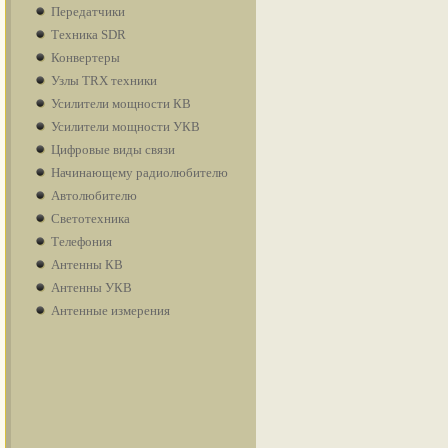
Передатчики
Техника SDR
Конвертеры
Узлы TRX техники
Усилители мощности КВ
Усилители мощности УКВ
Цифровые виды связи
Начинающему радиолюбителю
Автолюбителю
Светотехника
Телефония
Антенны КВ
Антенны УКВ
Антенные измерения