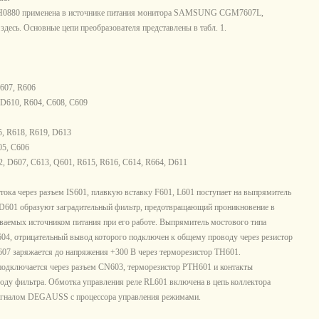
Н0880 применена в источнике питания монитора SAMSUNG CGM7607L,
здесь. Основные цепи преобразователя представлены в табл. 1.
607, R606
 D610, R604, С608, С609
, R618, R619, D613
05, С606
, D607, С613, Q601, R615, R616, С614, R664, D611
тока через разъем IS601, плавкую вставку F601, L601 поступает на выпрямитель
BD601 образуют заградительный фильтр, предотвращающий проникновение в
ваемых источником питания при его работе. Выпрямитель мостового типа
604, отрицательный вывод которого подключен к общему проводу через резистор
С607 заряжается до напряжения +300 В через терморезистор ТН601.
подключается через разъем CN603, терморезистор РТН601 и контакты
ду фильтра. Обмотка управления реле RL601 включена в цепь коллектора
сигналом DEGAUSS с процессора управления режимами.