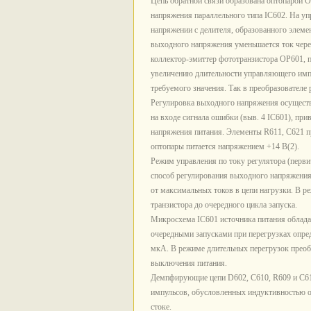
Цепь обратной связи образована оптопарой
напряжения параллельного типа IC602. На 
напряжении с делителя, образованного элем
выходного напряжения уменьшается ток через
коллектор-эмиттер фототранзистора ОР601, п
увеличению длительности управляющего им
требуемого значения. Так в преобразователе
Регулировка выходного напряжения осущест
на входе сигнала ошибки (выв. 4 IC601), п
напряжения питания. Элементы R611, С621 п
оптопары питается напряжением +14 В(2).
Режим управления по току регулятора (перв
способ регулирования выходного напряжения п
от максимальных токов в цепи нагрузки. В 
транзистора до очередного цикла запуска.
Микросхема IC601 источника питания облада
очередными запусками при перегрузках опред
мкА. В режиме длительных перегрузок прео
выключения питания.
Демпфирующие цепи D602, С610, R609 и С6
импульсов, обусловленных индуктивностью 
стоке.