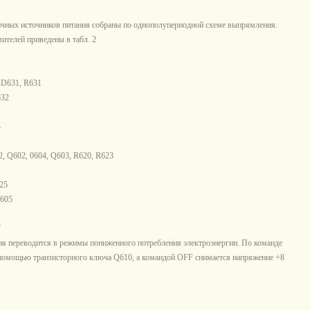
чных источников питания собраны по однополупериодной схеме выпрямления.
телей приведены в табл. 2
BD631, R631
632
3
2, Q602, 0604, Q603, R620, R623
625
D605
7
 переводится в режимы пониженного потребления электроэнергии. По команде
омощью транзисторного ключа Q610, а командой OFF снимается напряжение +8