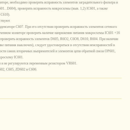
иторе, необходимо проверить исправность элементов заградительного фильтра и
01...D604), проверить исправность микросхемы (выв. 1,2) IC601, а также
 С610).
ствуют.
денсаторе С607. При его отсутствии проверить исправность элементов сетевого
ченном мониторе проверить наличие напряжения питания микросхемы IC601 +16
 проверить исправность элементов D605, R6O2, С6О8, D610, R604. При наличии
е питания выключен), следует удостовериться в отсутствии неисправностей в
ости самих вторичных выпрямителей и элементов цепи обратной связи ОР601,
кросхему IC601.
 и не регулируются переменным резистором VR601.
602, С605, ZD602 и С606.