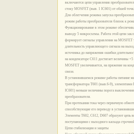
включаются цепи управления преобразовател
стоку MOSFET (выв. 1 IC601) от обшей точ
Для облегчения режима запуска преобразоват
режим работы преобразователя близок к режи
Функционирование в этом режиме обеспечива
выводу 5 микросхемы. Работа этой цепи зак
формирует сигналы управления на MOSFET так
длительность управляющего сигнала на выход
источника до напряжения ошибки длительнос
на конденсаторе С611 достигает величины +5
MOSFET увеличивается, на пряжение на кон
связи.
В установившемся режиме работы питание ми
трансформатора Т601 (выв.6-9), элементами
IC601) меньше величины порога выключения
преобразователя.
При протекании тока через первичную обмотк
способствующие его переводу в установивши
Элементы Т602, С612, D607 образуют цепь 
поступающими с выходного каскада строчной 
Цепи стабилизации и защиты