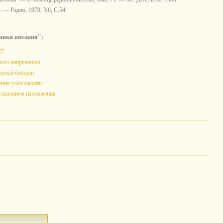
 — Радио, 1979, N6, С.54.
ники питания":
Н7
ого напряжения
орной батареи
ния узел защиты
 падением напряжения