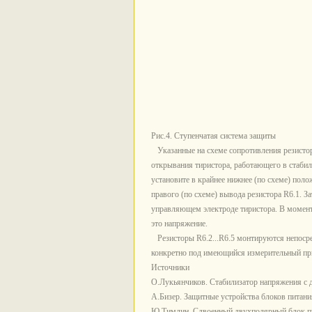
Рис.4. Ступенчатая система защиты
Указанные на схеме сопротивления резистор
открывания тиристора, работающего в стабил
установите в крайнее нижнее (по схеме) пол
правого (по схеме) вывода резистора R6.1. 
управляющем электроде тиристора. В момент
это напряжение.
Резисторы R6.2...R6.5 монтируются непосре
конкретно под имеющийся измерительный пр
Источники
О.Лукьянчиков. Стабилизатор напряжения с д
А.Бизер. Защитные устройства блоков питания
Ю.Тимлин. Сдвоенный двухполярный блок п