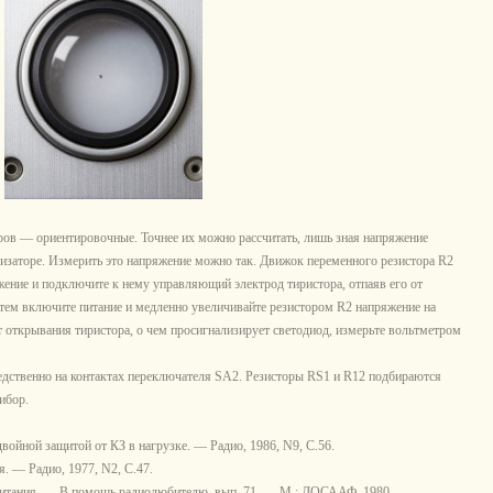
ов — ориентировочные. Точнее их можно рассчитать, лишь зная напряжение
изаторе. Измерить это напряжение можно так. Движок переменного резистора R2
ожение и подключите к нему управляющий электрод тиристора, отпаяв его от
Затем включите питание и медленно увеличивайте резистором R2 напряжение на
 открывания тиристора, о чем просигнализирует светодиод, измерьте вольтметром
дственно на контактах переключателя SA2. Резисторы RS1 и R12 подбираются
ибор.
войной защитой от КЗ в нагрузке. — Радио, 1986, N9, С.56.
. — Радио, 1977, N2, С.47.
итания. — В помощь радиолюбителю, вып. 71. — М.: ДОСААФ, 1980