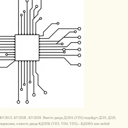
КУ201Л, КУ202В...КУ202Н. Вместо диода Д220А (VD2) подойдут Д219, Д220,
индексами, а вместо диода КД105Б (VD3, VD4, VD5)—КД106А или любой