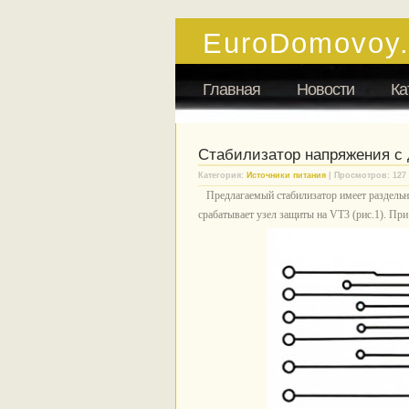
EuroDomovoy
Главная
Новости
Ка
Стабилизатор напряжения с
Категория:
Источники питания
| Просмотров: 127
Предлагаемый стабилизатор имеет раздельну
срабатывает узел защиты на VT3 (рис.1). При