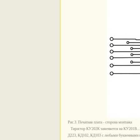
Рис.3. Печатная плата - сторона монтажа
Тиристор КУ202К заменяется на КУ201В...
Д223, КД102, КД103 с любыми буквенными 