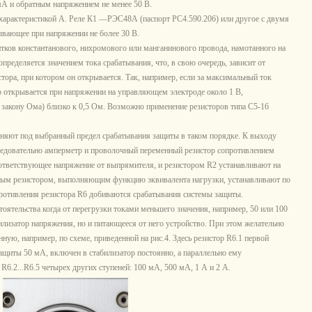
А и обратным напряжением не менее 50 В.
арактеристикой А. Реле К1 —РЭС48А (паспорт РС4.590.206) или другое с двумя
вающее при напряжении не более 30 В.
тков константанового, нихромового или манганинового провода, намотанного на
пределяется значением тока срабатывания, что, в свою очередь, зависит от
ора, при котором он открывается. Так, например, если за максимальный ток
р открывается при напряжении на управляющем электроде около 1 В,
 закону Ома) близко к 0,5 Ом. Возможно применение резисторов типа С5-16
няют под выбранный предел срабатывания защиты в таком порядке. К выходу
едовательно амперметр и проволочный переменный резистор сопротивлением
оответствующее напряжение от выпрямителя, и резистором R2 устанавливают на
нным резистором, выполняющим функцию эквивалента нагрузки, устанавливают по
противления резистора R6 добиваются срабатывания системы защиты.
ятельства когда от перегрузки токами меньшего значения, например, 50 или 100
илизатор напряжения, но и питающееся от него устройство. При этом желательно
ую, например, по схеме, приведенной на рис.4. Здесь резистор R6.1 первой
ащиты 50 мА, включен в стабилизатор постоянно, а параллельно ему
.2...R6.5 четырех других ступеней: 100 мА, 500 мА, 1 А и 2 А.