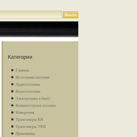
Категории
Главная
Источники питания
Аудиотехника
Видеотехника
Электроника в быту
Компьютерная техника
Измерения
Трансиверы КВ
Трансиверы УКВ
Приемники