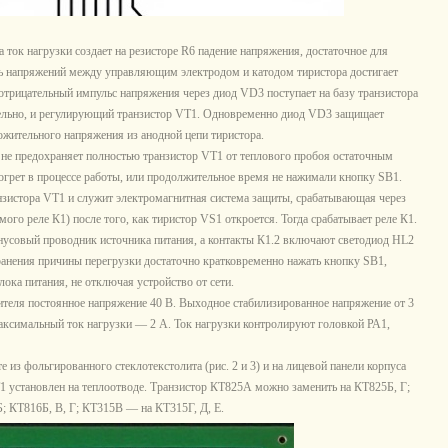
 ток нагрузки создает на резисторе R6 падение напряжения, достаточное для
сть напряжений между управляющим электродом и катодом тиристора достигает
трицательный импульс напряжения через диод VD3 поступает на базу транзистора
ательно, и регулирующий транзистор VT1. Одновременно диод VD3 защищает
ложительного напряжения из анодной цепи тиристора.
не предохраняет полностью транзистор VT1 от теплового пробоя остаточным
зогрет в процессе работы, или продолжительное время не нажимали кнопку SB1.
зистора VT1 и служит электромагнитная система защиты, срабатывающая через
мого реле К1) после того, как тиристор VS1 откроется. Тогда срабатывает реле К1.
нусовый проводник источника питания, а контакты К1.2 включают светодиод HL2
ранения причины перегрузки достаточно кратковременно нажать кнопку SB1,
ока питания, не отключая устройство от сети.
теля постоянное напряжение 40 В. Выходное стабилизированное напряжение от 3
аксимальный ток нагрузки — 2 А. Ток нагрузки контролируют головкой РА1,
из фольгированного стеклотекстолита (рис. 2 и 3) и на лицевой панели корпуса
1 установлен на теплоотводе. Транзистор КТ825А можно заменить на КТ825Б, Г;
 КТ816Б, В, Г; КТ315В — на КТ315Г, Д, Е.