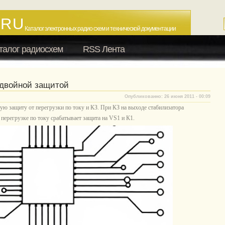
.RU
Каталог электронных радио схем и технической документации
талог радиосхем
RSS Лента
 двойной защитой
Опубликованно: 26 июня 2011 - 00:09
ю защиту от перегрузки по току и КЗ. При КЗ на выходе стабилизатора
 перегрузке по току срабатывает защита на VS1 и К1.