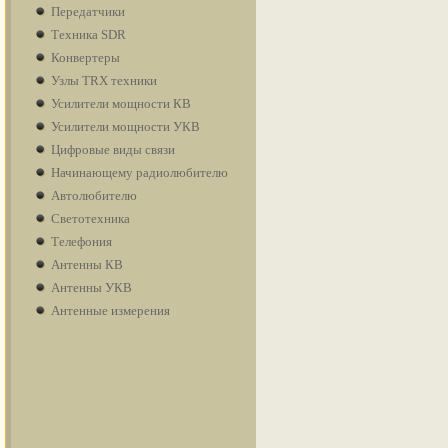
Передатчики
Техника SDR
Конвертеры
Узлы TRX техники
Усилители мощности КВ
Усилители мощности УКВ
Цифровые виды связи
Начинающему радиолюбителю
Автолюбителю
Светотехника
Телефония
Антенны КВ
Антенны УКВ
Антенные измерения