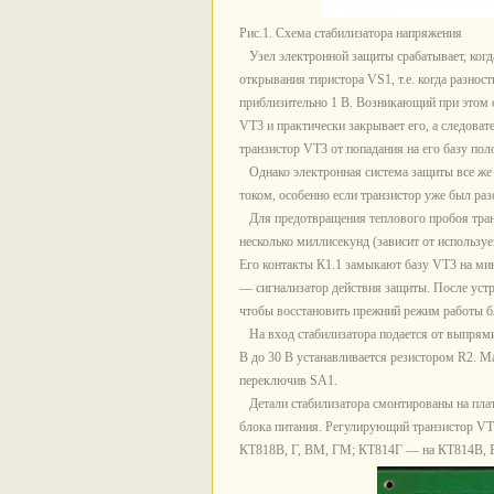
Рис.1. Схема стабилизатора напряжения
Узел электронной защиты срабатывает, когда
открывания тиристора VS1, т.е. когда разно
приблизительно 1 В. Возникающий при этом о
VT3 и практически закрывает его, а следов
транзистор VT3 от попадания на его базу по
Однако электронная система защиты все же 
током, особенно если транзистор уже был ра
Для предотвращения теплового пробоя тран
несколько миллисекунд (зависит от используе
Его контакты К1.1 замыкают базу VT3 на ми
— сигнализатор действия защиты. После уст
чтобы восстановить прежний режим работы бл
На вход стабилизатора подается от выпрями
В до 30 В устанавливается резистором R2. М
переключив SA1.
Детали стабилизатора смонтированы на плате 
блока питания. Регулирующий транзистор VT
КТ818В, Г, ВМ, ГМ; КТ814Г — на КТ814В, Б;