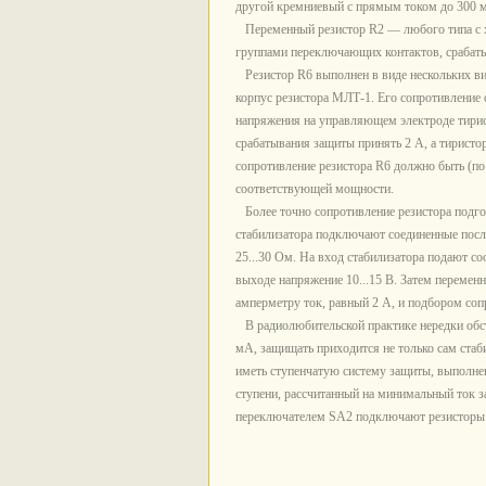
другой кремниевый с прямым током до 300 м
Переменный резистор R2 — любого типа с х
группами переключающих контактов, срабаты
Резистор R6 выполнен в виде нескольких ви
корпус резистора МЛТ-1. Его сопротивление о
напряжения на управляющем электроде тирист
срабатывания защиты принять 2 А, а тиристо
сопротивление резистора R6 должно быть (по
соответствующей мощности.
Более точно сопротивление резистора подго
стабилизатора подключают соединенные посл
25...30 Ом. На вход стабилизатора подают с
выходе напряжение 10...15 В. Затем переме
амперметру ток, равный 2 А, и подбором со
В радиолюбительской практике нередки обсто
мА, защищать приходится не только сам стаб
иметь ступенчатую систему защиты, выполненн
ступени, рассчитанный на минимальный ток з
переключателем SA2 подключают резисторы R6