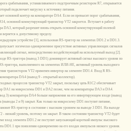
орога срабатывания, устанавливаемого подстроечным резистором R7, открывается
торый подключает нагрузку к источнику питания.
ет основной контур на компараторе DA4. Если он превысит порог срабатывания,
14, основной коммутирующий транзистор VT2 закроется. Вступает в работу
ора DA3, который разрешит вновь открыть основной коммутирующий полевой
ки вернется к допустимому пределу.
редыдущем устройстве [1], использован RS-триггер на элементах DD1.2 и DD1.3.
н допускает логически одновременное присутствие активных управляющих сигналов
равляющий сигнал, непосредственно воздействующий на используемый выход [2].
оде RS-триггера (вывод 3 DD1) доминирует активный сигнал высокого уровня по
RS-триггера, выполненного на элементах ИЛИ-НЕ, активный уровень выходного
ления транзистором VT2 применен инвертор на элементе DD1.4. Вход R RS-
компаратора DA4 (вывод 9 - открытый коллектор).
ходных процессов транзистор VT2 закрыт, поскольку цепь R1C2 обеспечивает
атор DA1 на микросхемы DD1 и DA2 позже, чем на компараторы DA3 и DA4.
вод 3) компаратора DA4 больше напряжения на его инвертирующем входе (вывод
а (выводы 2 и 9) закрыт. Как только на микросхему DD1 поступит питание,
тановит RS-триггер в состояние с высоким уровнем на выводе 3 DD1. На выходе
2 - низкий уровень, поэтому он закрыт. В таком состоянии транзистор VT2 будет
схеме вход элемента DD1.2 не поступит запускающий короткий импульс высокого
та DD1.1 при появлении одновременно на его входах импульсов низкого уровня.