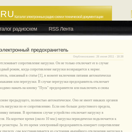
.RU
Каталог электронных радио схем и технической документации
талог радиосхем
RSS Лента
электронный предохранитель
Опубликованно: 26 июня 2011 - 18:38
слеживает сопротивление нагрузки. Он не только отключает ее в случае
ходный режим, когда сопротивление нагрузки возвращается к норме.
ель, описанный в статье [1], в момент включения питания автоматически
амыкания или перегрузки. В случае перегрузки предохранитель отключает
бходимо нажать на кнопку "Пуск" предохранителя или выключить и снова
основе предыдущего, полностью автоматическое. Оно не имеет никаких органов
сть нагрузки по ее сопротивлению. Если оно больше допустимого предела,
чнику питания. В противном случае устройство отключает нагрузку в
еля. На короткое время (около 10 мкс) нагрузка периодически подключается к
е резисторы. За это время электронный предохранитель измеряет сопротивление
у пределу, сам восстанавливается из состояния аварийного отключения нагрузки в