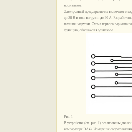
нормальное.
Электронный предохранитель включают между
до 30 В и токе нагрузки до 20 А. Разработан
питания нагрузки. Схема первого варианта по
функцию, обозначены одинаково.
Рис. 1
В устройстве (см. рис. 1) реализованы два к
компараторе DA4). Измерение сопротивления