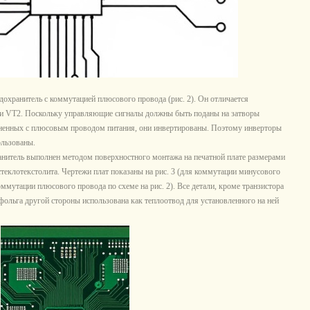
охранитель с коммутацией плюсового провода (рис. 2). Он отличается
 и VT2. Поскольку управляющие сигналы должны быть поданы на затворы
диненных с плюсовым проводом питания, они инвертированы. Поэтому инверторы
ользованы.
анитель выполнен методом поверхностного монтажа на печатной плате размерами
теклотекстолита. Чертежи плат показаны на рис. 3 (для коммутации минусового
 коммутации плюсового провода по схеме на рис. 2). Все детали, кроме транзистора
фольга другой стороны использована как теплоотвод для установленного на ней