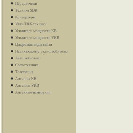
Передатчики
Техника SDR
Конвертеры
Узлы TRX техники
Усилители мощности КВ
Усилители мощности УКВ
Цифровые виды связи
Начинающему радиолюбителю
Автолюбителю
Светотехника
Телефония
Антенны КВ
Антенны УКВ
Антенные измерения