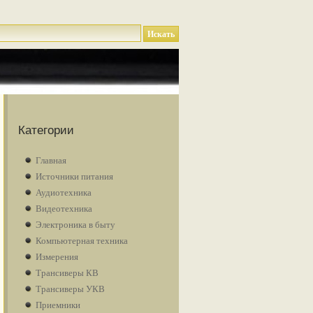
Категории
Главная
Источники питания
Аудиотехника
Видеотехника
Электроника в быту
Компьютерная техника
Измерения
Трансиверы КВ
Трансиверы УКВ
Приемники