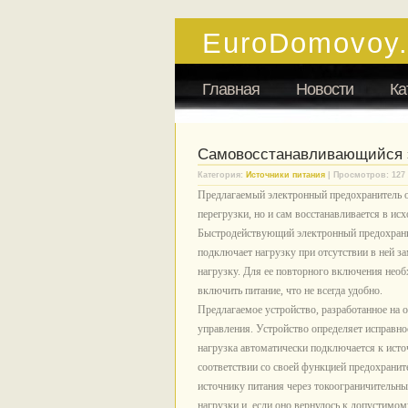
EuroDomovoy
Главная
Новости
Ка
Самовосстанавливающийся 
Категория:
Источники питания
| Просмотров: 127
Предлагаемый электронный предохранитель от
перегрузки, но и сам восстанавливается в ис
Быстродействующий электронный предохранит
подключает нагрузку при отсутствии в ней з
нагрузку. Для ее повторного включения нео
включить питание, что не всегда удобно.
Предлагаемое устройство, разработанное на 
управления. Устройство определяет исправно
нагрузка автоматически подключается к исто
соответствии со своей функцией предохранит
источнику питания через токоограничительны
нагрузки и, если оно вернулось к допустимом