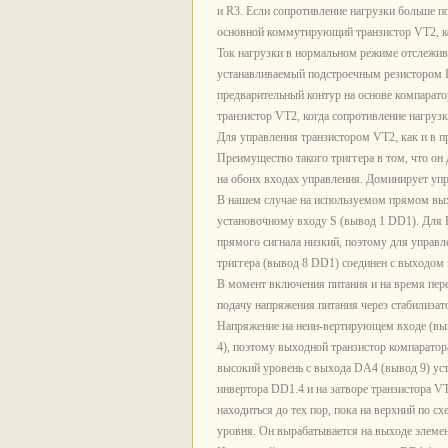
и R3. Если сопротивление нагрузки больше п
основной коммутирующий транзистор VT2, ко
Ток нагрузки в нормальном режиме отслежива
устанавливаемый подстроечным резистором R
предварительный контур на основе компарат
транзистор VT2, когда сопротивление нагруз
Для управления транзистором VT2, как и в п
Преимущество такого триггера в том, что о
на обоих входах управления. Доминирует уп
В нашем случае на используемом прямом вых
установочному входу S (вывод 1 DD1). Для 
прямого сигнала низкий, поэтому для управ
триггера (вывод 8 DD1) соединен с выходом 
В момент включения питания и на время пере
подачу напряжения питания через стабилиз
Напряжение на неин-вертирующем входе (вы
4), поэтому выходной транзистор компаратор
высокий уровень с выхода DA4 (вывод 9) ус
инвертора DD1.4 и на затворе транзистора VT
находиться до тех пор, пока на верхний по 
уровня. Он вырабатывается на выходе элемен