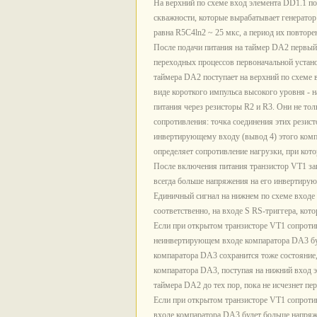
На верхний по схеме вход элемента DD1.1 п
скважности, которые вырабатывает генератор
равна R5C4ln2 ~ 25 мкс, а период их повторе
После подачи питания на таймер DA2 первый 
переходных процессов первоначальной устан
таймера DA2 поступает на верхний по схеме 
виде короткого импульса высокого уровня - н
питания через резисторы R2 и R3. Они не тол
сопротивления: точка соединения этих рези
инвертирующему входу (вывод 4) этого комп
определяет сопротивление нагрузки, при ко
После включения питания транзистор VT1 за
всегда больше напряжения на его инвертирую
Единичный сигнал на нижнем по схеме входе 
соответственно, на входе S RS-триггера, кот
Если при открытом транзисторе VT1 сопротив
неинвертирующем входе компаратора DA3 бу
компаратора DA3 сохранится тоже состояние
компаратора DA3, поступая на нижний вход 
таймера DA2 до тех пор, пока не исчезнет пе
Если при открытом транзисторе VT1 сопроти
входе компаратора DA3 будет больше напря