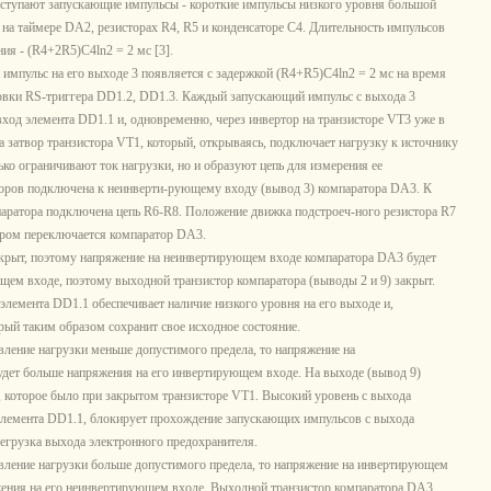
оступают запускающие импульсы - короткие импульсы низкого уровня большой
 на таймере DA2, резисторах R4, R5 и конденсаторе С4. Длительность импульсов
ния - (R4+2R5)C4ln2 = 2 мс [3].
импульс на его выходе 3 появляется с задержкой (R4+R5)C4ln2 = 2 мс на время
овки RS-триггера DD1.2, DD1.3. Каждый запускающий импульс с выхода 3
вход элемента DD1.1 и, одновременно, через инвертор на транзисторе VT3 уже в
а затвор транзистора VT1, который, открываясь, подключает нагрузку к источнику
ько ограничивают ток нагрузки, но и образуют цепь для измерения ее
сторов подключена к неинверти-рующему входу (вывод 3) компаратора DA3. К
аратора подключена цепь R6-R8. Положение движка подстроеч-ного резистора R7
тором переключается компаратор DA3.
крыт, поэтому напряжение на неинвертирующем входе компаратора DA3 будет
щем входе, поэтому выходной транзистор компаратора (выводы 2 и 9) закрыт.
элемента DD1.1 обеспечивает наличие низкого уровня на его выходе и,
орый таким образом сохранит свое исходное состояние.
ление нагрузки меньше допустимого предела, то напряжение на
дет больше напряжения на его инвертирующем входе. На выходе (вывод 9)
, которое было при закрытом транзисторе VT1. Высокий уровень с выхода
элемента DD1.1, блокирует прохождение запускающих импульсов с выхода
регрузка выхода электронного предохранителя.
вление нагрузки больше допустимого предела, то напряжение на инвертирующем
жения на его неинвертирующем входе. Выходной транзистор компаратора DA3