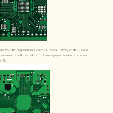
но заменить зарубежным аналогом NE555N. Светодиод HL1 - любой
о заменить на КТ361Б-КТ361Е. Рекомендации по выбору остальных
 [1].