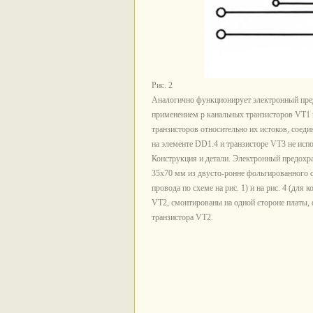
Рис. 2
Аналогично функционирует электронный пред
применением р канальных транзисторов VT1
транзисторов относительно их истоков, сое
на элементе DD1.4 и транзисторе VT3 не исп
Конструкция и детали. Электронный предохр
35x70 мм из двусто-ронне фольгированного с
провода по схеме на рис. 1) и на рис. 4 (для
VT2, смонтированы на одной стороне платы, 
транзистора VT2.