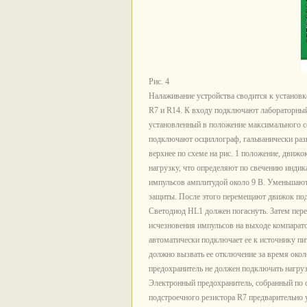
Рис. 4
Налаживание устройства сводится к устано
R7 и R14. К входу подключают лабораторный 
установленный в положение максимального с
подключают осциллограф, гальванически раз
верхнее по схеме на рис. 1 положение, движ
нагрузку, что определяют по свечению индик
импульсов амплитудой около 9 В. Уменьшают 
защиты. После этого перемещают движок подс
Светодиод HL1 должен погаснуть. Затем пере
исчезновения импульсов на выходе компарато
автоматически подключает ее к источнику пи
должно вызвать ее отключение за время око
предохранитель не должен подключать нагруз
Электронный предохранитель, собранный по с
подстроечного резистора R7 предварительно 