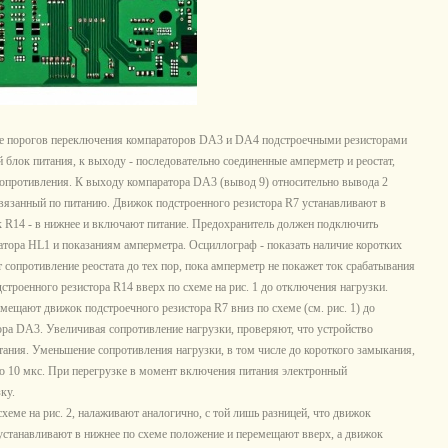
вке порогов переключения компараторов DA3 и DA4 подстроечными резисторами
блок питания, к выходу - последовательно соединенные амперметр и реостат,
опротивления. К выходу компаратора DA3 (вывод 9) относительно вывода 2
вязанный по питанию. Движок подстроенного резистора R7 устанавливают в
ок R14 - в нижнее и включают питание. Предохранитель должен подключить
атора HL1 и показаниям амперметра. Осциллограф - показать наличие коротких
сопротивление реостата до тех пор, пока амперметр не покажет ток срабатывания
троенного резистора R14 вверх по схеме на рис. 1 до отключения нагрузки.
мещают движок подстроечного резистора R7 вниз по схеме (см. рис. 1) до
ра DA3. Увеличивая сопротивление нагрузки, проверяют, что устройство
тания. Уменьшение сопротивления нагрузки, в том числе до короткого замыкания,
ло 10 мкс. При перегрузке в момент включения питания электронный
ку.
хеме на рис. 2, налаживают аналогично, с той лишь разницей, что движок
устанавливают в нижнее по схеме положение и перемещают вверх, а движок