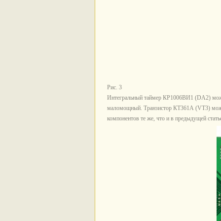
Рис. 3
Интегральный таймер КР1006ВИ1 (DA2) мож
маломощный. Транзистор КТ361А (VT3) можн
компонентов те же, что и в предыдущей статье