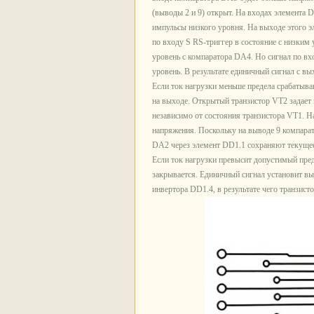
(выводы 2 и 9) открыт. На входах элемента
импульсы низкого уровня. На выходе этого 
по входу S RS-триггер в состояние с низким
уровень с компаратора DA4. Но сигнал по вхо
уровень. В результате единичный сигнал с в
Если ток нагрузки меньше предела срабатыва
на выходе. Открытый транзистор VT2 задает
независимо от состояния транзистора VT1. 
напряжения. Поскольку на выводе 9 компара
DA2 через элемент DD1.1 сохраняют текущее
Если ток нагрузки превысит допустимый пред
закрывается. Единичный сигнал установит выс
инвертора DD1.4, в результате чего транзист