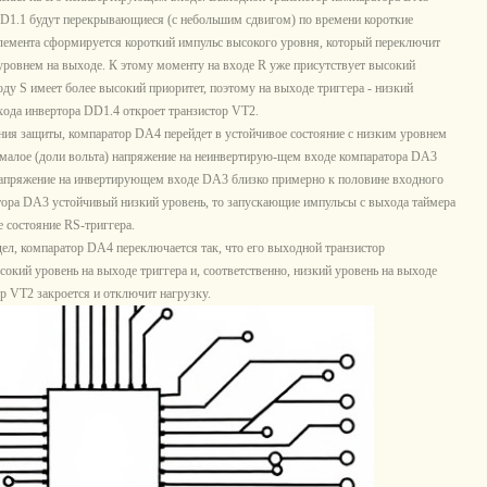
 DD1.1 будут перекрывающиеся (с небольшим сдвигом) по времени короткие
элемента сформируется короткий импульс высокого уровня, который переключит
 уровнем на выходе. К этому моменту на входе R уже присутствует высокий
ду S имеет более высокий приоритет, поэтому на выходе триггера - низкий
ыхода инвертора DD1.4 откроет транзистор VT2.
ния защиты, компаратор DA4 перейдет в устойчивое состояние с низким уровнем
 малое (доли вольта) напряжение на неинвертирую-щем входе компаратора DA3
Напряжение на инвертирующем входе DA3 близко примерно к половине входного
тора DA3 устойчивый низкий уровень, то запускающие импульсы с выхода таймера
 состояние RS-триггера.
ел, компаратор DA4 переключается так, что его выходной транзистор
окий уровень на выходе триггера и, соответственно, низкий уровень на выходе
ор VT2 закроется и отключит нагрузку.