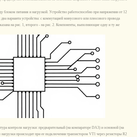
 блоком питания и нагрузкой. Устройство работоспособно при напряжении от 12
ы два варианта устройства: с коммутацией минусового или плюсового провода
казана на рис. 1, второго - на рис. 2. Компоненты, выполняющие одну и ту же
онтура контроля нагрузки: предварительный (на компараторе DA3) и основной (на
 нагрузки происходит при ее подключении транзистором VT1 через резисторы R2