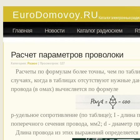
EuroDomovoy.RU
Каталог электронных радио
Главная
Новости
Каталог радиосхем
R
Расчет параметров проволоки
Категория:
Разное
| Просмотров: 127
Расчеты по формулам более точны, чем по табли
случаях, когда в таблицах отсутствуют нужные д
провода (в омах) вычисляется по формуле
р-удельное сопротивление (по таблице); I - длина 
поперечного сечения провода, мм2; d - диаметр п
Длина провода из этих выражений определяется