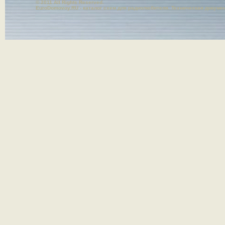
© 2011 All Rights Reserved.
EuroDomovoy.RU - каталог схем для радиолюбителя. Техническая докуме