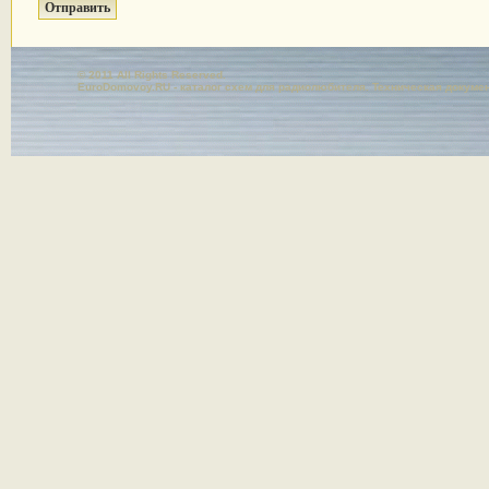
© 2011 All Rights Reserved.
EuroDomovoy.RU - каталог схем для радиолюбителя. Техническая докуме