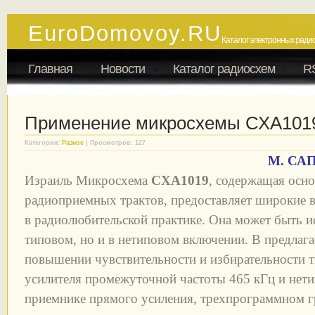
EuroDomovoy.RU
Каталог электронных радио
Главная
Новости
Каталог радиосхем
R
Применение микросхемы СХА101
Категория:
Разное
| Просмотров: 127
М. САП
Израиль Микросхема
CXA1019
, содержащая осн
радиоприемных трактов, предоставляет широкие 
в радиолюбительской практике. Она может быть ис
типовом, но и в нетиповом включении. В предлага
повышении чувствительности и избирательности 
усилителя промежуточной частоты 465 кГц и нет
приемнике прямого усиления, трехпрограммном г