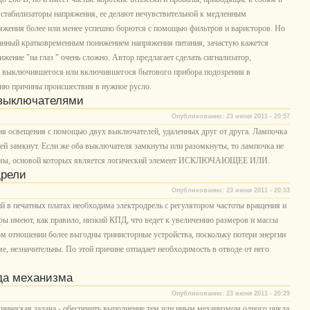
 стабилизаторы напряжения, ее делают нечувствительной к медленным
ряжения более или менее успешно борются с помощью фильтров и варисторов. Но
званный кратковременным понижением напряжения питания, зачастую кажется
жение "на глаз " очень сложно. Автор предлагает сделать сигнализатор,
о выключившегося или включившегося бытового прибора подозрения в
нию причины происшествия в нужное русло.
 выключателями
Опубликованно: 23 июня 2011 - 20:57
я освещения с помощью двух выключателей, удаленных друг от друга. Лампочка
елей замкнут. Если же оба выключателя замкнуты или разомкнуты, то лампочка не
схемы, основой которых является логический элемент ИСКЛЮЧАЮЩЕЕ ИЛИ.
дрели
Опубликованно: 23 июня 2011 - 20:53
й в печатных платах необходима электродрель с регулятором частоты вращения и
ры имеют, как правило, низкий КПД, что ведет к увеличению размеров и массы
ом отношении более выгодны тринисторные устройства, поскольку потери энергии
, незначительны. По этой причине отпадает необходимость в отводе от него
да механизма
Опубликованно: 23 июня 2011 - 20:29
ническая задача - обеспечить выполнение тем или иным механизмом одного цикла