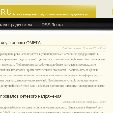
.RU
Каталог электронных радио схем и технической документации
талог радиосхем
RSS Лента
ая установка ОМЕГА
Опубликованно: 23 июня 2011 - 21:44
рмации широко используются в уличной рекламе, а также на предприятиях, в
х учреждениях, где есть необходимость в ознакомлении публики с быстротечными
потоками. Любительские разработки подобного назначения неоднократно
сновные недостатки, кроме значительной стоимости, - зависимость от данных,
тсутствие возможности оперативного изменения отображаемой информации, а в
ния редких комплектующих изделий. Предлагаемое устройство представляет
а доступной элементной базе и обладает достаточно широкими эксплуатационными
 провалов сетевого напряжения
Опубликованно: 23 июня 2011 - 20:58
лектроснабжения сегодня оставляет желать лучшего. Напряжение в бытовой сети
 до 260 В, но и имеет частые короткие всплески и провалы, приводящие к сбоям в