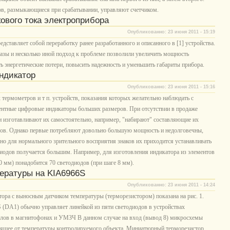
в, размыкающиеся при срабатывании, управляют счетчиком.
ового тока электроприбора
Опубликованно: 23 июня 2011 - 15:19
едставляет собой переработку ранее разработанного и описанного в [1] устройства.
азы и несколько иной подход к проблеме позволили увеличить мощность
 энергетические потери, повысить надежность и уменьшить габариты прибора.
ндикатор
Опубликованно: 23 июня 2011 - 15:16
термометров и т п. устройств, показания которых желательно наблюдать с
ентные цифровые индикаторы больших размеров. При отсутствии в продаже
 изготавливают их самостоятельно, например, "набирают" составляющие их
дов. Однако первые потребляют довольно большую мощность и недолговечны,
но для нормального зрительного восприятия знаков их приходится устанавливать
одиодов получается большим. Например, для изготовления индикатора из элементов
0 мм) понадобится 70 светодиодов (при шаге 8 мм).
ературы на KIA6966S
Опубликованно: 23 июня 2011 - 14:24
ора с выносным датчиком температуры (терморезистором) показана на рис. 1.
(DA1) обычно управляет линейкой из пяти светодиодов в устройствах
алов в магнитофонах и УМЗЧ В данном случае на вход (вывод 8) микросхемы
сящее от температуры контролируемого объекта. Миниатюрный терморезистор