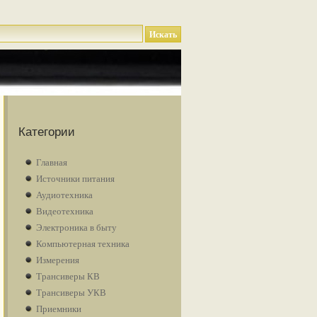
Категории
Главная
Источники питания
Аудиотехника
Видеотехника
Электроника в быту
Компьютерная техника
Измерения
Трансиверы КВ
Трансиверы УКВ
Приемники