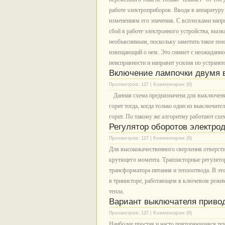
работе электроприборов. Вводя в аппаратуру
изменениям его значения. С всплесками нап
сбой в работе электронного устройства, вы
необъяснимым, поскольку заметить такое пони
извещающий о нем. Это снимет с неожиданн
неисправности и направит усилия по устране
Включение лампочки двумя
Просмотров: 127 | Комментарии (0)
Данная схема предназначена для выключени
горит тогда, когда только один из выключат
горит. По такому же алгоритму работают 
Регулятор оборотов электро
Просмотров: 127 | Комментарии (0)
Для высококачественного сверления отверсти
крутящего момента. Транзисторные регулято
трансформатора питания и теплоотвода. В эт
в тринисторе, работающем в ключевом режиме
тепла.
Вариант выключателя приво
Просмотров: 127 | Комментарии (0)
Наиболее простая и часто повторяющаяся тех