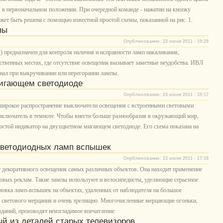
я в первоначальном положении. При очередной команде - нажатии на кнопку
ожет быть решена с помощью известной простой схемы, показанной на рис. 1.
пы
Опубликованно: 23 июня 2011 - 19:29
редназначен для контроля наличия и исправности ламп накаливания,
ственных местах, где отсутствие освещения вызывает заметные неудобства. ИВЛ
игнал при выкручивании или перегорании лампы.
мигающем светодиоде
Опубликованно: 23 июня 2011 - 19:17
 широкое распространение выключатели освещения с встроенными световыми
ключатель в темноте. Чтобы внести больше разнообразия в окружающий мир,
остой индикатор на двухцветном мигающем светодиоде. Его схема показана на
светодиодных ламп вспышек
Опубликованно: 23 июня 2011 - 17:18
 декоративного освещения самых различных объектов. Она находит применение
товых реклам. Такие лампы используют и велосипедисты, уделяющие серьезное
ановка ламп-вспышек на объектах, удаленных от наблюдателя на большое
я светового мерцания и очень зрелищно. Многочисленные мерцающие огоньки,
даний, производят неизгладимое впечатление.
й из деталей старых телевизоров