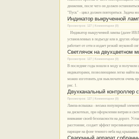
движения, после чего он должен остановитьс
"Пуск" - цикл должен повториться. Задача м
Индикатор выкрученной лам
Просмотров: 127 | Комментарии (0)
Индикатор выкрученной лампы (далее ИВЛ) п
установленных в подъезде или в других обще
работает от сети и издает резкий звуковой с
Светлячок на двухцветном 
Просмотров: 127 | Комментарии (0)
В последние годы вошли в моду и получили
индикаторами, позволяющими легко найти вы
можно изготовить для выключателя очень пр
рис. 1.
Двухканальный контроллер 
Просмотров: 127 | Комментарии (0)
Лампа-вспышка - весьма популярный элемент
на дискотеках, при оформлении витрин и све
внимание своей безопасности на дороге. Уст
расстояние, создает эффект переливающегос
парящие на фоне темного неба над крышами з
Сварочный аппарат собранны