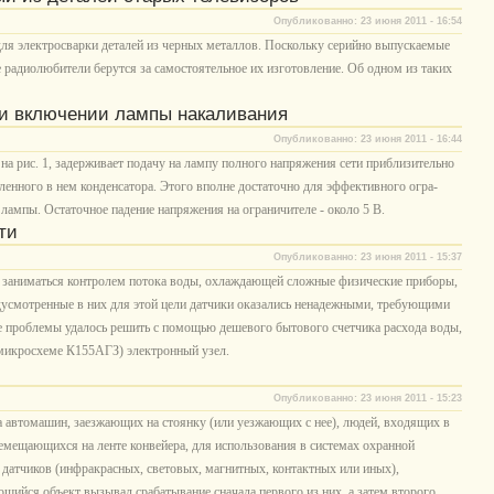
Опубликованно: 23 июня 2011 - 16:54
для электросварки деталей из черных металлов. Поскольку серийно выпускаемые
 радиолюбители берутся за самостоятельное их изготовление. Об одном из таких
ри включении лампы накаливания
Опубликованно: 23 июня 2011 - 16:44
 на рис. 1, задерживает подачу на лампу полного напряжения сети приблизительно
влен­ного в нем конденсатора. Этого вполне достаточно для эффективного огра­
лампы. Остаточное падение на­пряжения на ограничителе - около 5 В.
ти
Опубликованно: 23 июня 2011 - 15:37
ь заниматься контролем потока воды, охлаждающей сложные физические приборы,
дусмотренные в них для этой цели датчики оказались ненадежными, требующими
се проблемы удалось решить с помощью дешевого бытового счетчика расхода воды,
 микросхеме К155АГЗ) электронный узел.
Опубликованно: 23 июня 2011 - 15:23
а автомашин, заезжающих на стоянку (или уезжающих с нее), людей, входящих в
емещающихся на ленте конвейера, для использования в системах охранной
ух датчиков (инфракрасных, световых, магнитных, контактных или иных),
ийся объект вызывал срабатывание сначала первого из них, а затем второго.