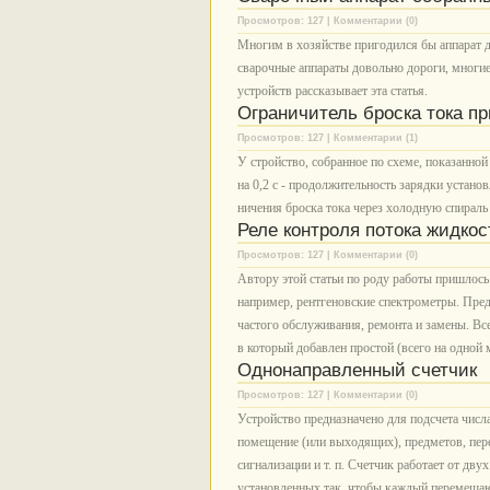
Просмотров: 127 | Комментарии (0)
Многим в хозяйстве пригодился бы аппарат 
сварочные аппараты довольно дороги, многие
устройств рассказывает эта статья.
Ограничитель броска тока п
Просмотров: 127 | Комментарии (1)
У стройство, собранное по схеме, показанной
на 0,2 с - про­должительность зарядки устано
ничения броска тока через холодную спираль 
Реле контроля потока жидкос
Просмотров: 127 | Комментарии (0)
Автору этой статьи по роду работы пришлос
например, рентгеновские спектрометры. Пре
частого обслуживания, ремонта и замены. В
в который добавлен простой (всего на одной
Однонаправленный счетчик
Просмотров: 127 | Комментарии (0)
Устройство предназначено для подсчета числ
помещение (или выходящих), предметов, пер
сигнализации и т. п. Счетчик работает от дв
установленных так, чтобы каждый перемещающ