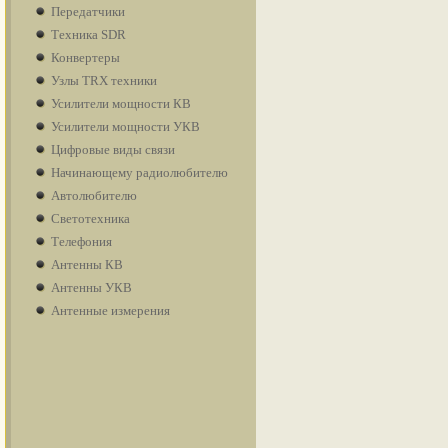
Передатчики
Техника SDR
Конвертеры
Узлы TRX техники
Усилители мощности КВ
Усилители мощности УКВ
Цифровые виды связи
Начинающему радиолюбителю
Автолюбителю
Светотехника
Телефония
Антенны КВ
Антенны УКВ
Антенные измерения