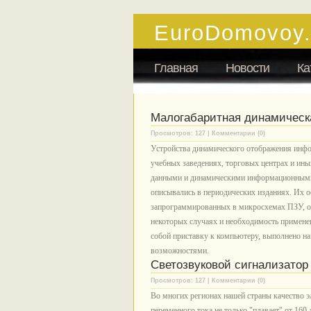
EuroDomovoy
Главная
Новости
Ка
Малогабаритная динамическ
Просмотров: 127 | Комментарии (0)
Устройства динамического отображения инфо
учебных заведениях, торговых центрах и ины
данными и динамическими информационными 
описывались в периодических изданиях. Их о
запрограммированных в микросхемах ПЗУ, о
некоторых случаях и необходимость примене
собой приставку к компьютеру, выполнено н
возможностями.
Светозвуковой сигнализатор
Просмотров: 127 | Комментарии (0)
Во многих регионах нашей страны качество э
переменного тока не только "плавает" от 160