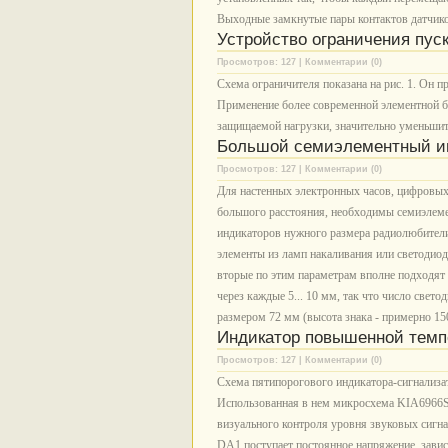
Выходные замкнутые пары контактов датчико
Устройство ограничения пуск
Просмотров: 127 | Комментарии (0)
Схема ограничителя показана на рис. 1. Он пр
Применение более современной элементной б
защищаемой нагрузки, значительно уменьшить
Большой семиэлементный и
Просмотров: 127 | Комментарии (0)
Для настенных электронных часов, цифровых 
большого расстояния, необходимы семиэлем
индикаторов нужного размера радиолюбители
элементы из ламп накаливания или светодио
вторые по этим параметрам вполне подходят 
через каждые 5... 10 мм, так что число свет
размером 72 мм (высота знака - примерно 15
Индикатор повышенной темп
Просмотров: 127 | Комментарии (0)
Схема пятипорогового индикатора-сигнализат
Использованная в нем микросхема KIA6966S 
визуального контроля уровня звуковых сигн
DA1 поступает постоянное напряжение, зави