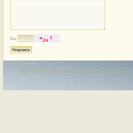
Код:
© 2011 All Rights Reserved.
EuroDomovoy.RU - каталог схем для радиолюбителя. Техническая докуме