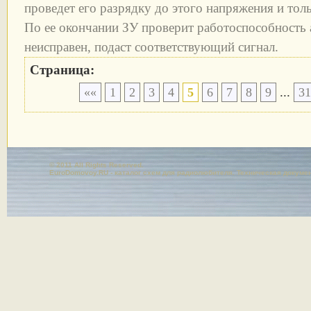
проведет его разрядку до этого напряжения и толь
По ее окончании ЗУ проверит работоспособность 
неисправен, подаст соответствующий сигнал.
Страница:
...
««
1
2
3
4
5
6
7
8
9
31
© 2011 All Rights Reserved.
EuroDomovoy.RU - каталог схем для радиолюбителя. Техническая докуме