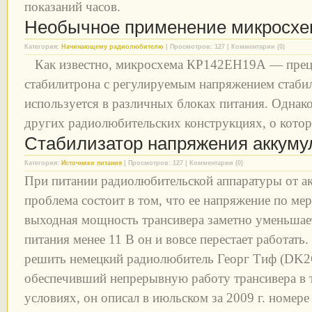
показаний часов.
Необычное применение микросх
Категория:
Начинающему радиолюбителю
| Просмотров: 127 | Комментарии (0)
Как известно, микросхема КР142ЕН19А — прец
стабилитрона с регулируемым напряжением стаби
используется в различных блоках питания. Однако
других радиолюбительских конструкциях, о которы
Стабилизатор напряжения аккуму
Категория:
Источники питания
| Просмотров: 127 | Комментарии (0)
При питании радиолюбительской аппаратуры от а
проблема состоит в том, что ее напряжение по мер
выходная мощность трансивера заметно уменьшае
питания менее 11 В он и вовсе перестает работать
решить немецкий радиолюбитель Георг Тиф (DK2G
обеспечивший непрерывную работу трансивера в т
условиях, он описал в июльском за 2009 г. номере