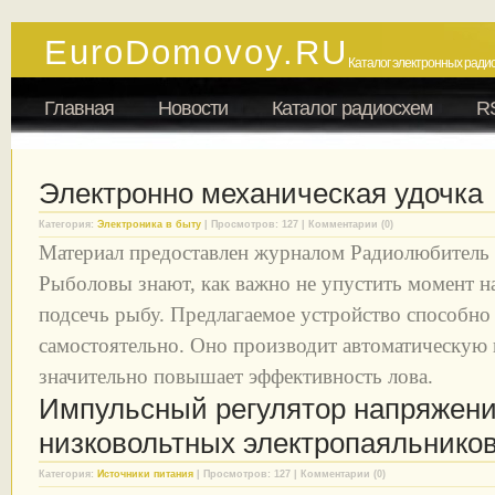
EuroDomovoy.RU
Каталог электронных радио
Главная
Новости
Каталог радиосхем
R
Электронно механическая удочка
Категория:
Электроника в быту
| Просмотров: 127 | Комментарии (0)
Материал предоставлен журналом Радиолюбитель
Рыболовы знают, как важно не упустить момент на
подсечь рыбу. Предлагаемое устройство способно 
самостоятельно. Оно производит автоматическую 
значительно повышает эффективность лова.
Импульсный регулятор напряжени
низковольтных электропаяльнико
Категория:
Источники питания
| Просмотров: 127 | Комментарии (0)