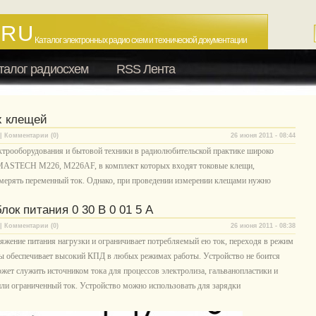
.RU
Каталог электронных радио схем и технической документации
талог радиосхем
RSS Лента
х клещей
| Комментарии (0)
26 июня 2011 - 08:44
ктрооборудования и бытовой техники в радиолюбительской практике широко
ASTECH М226, M226AF, в комплект которых входят токовые клещи,
мерять переменный ток. Однако, при проведении измерении клещами нужно
ок питания 0 30 В 0 01 5 А
| Комментарии (0)
26 июня 2011 - 08:38
яжение питания нагрузки и ограничивает потребляемый ею ток, переходя в режим
ы обеспечивает высокий КПД в любых режимах работы. Устройство не боится
ет служить источником тока для процессов электролиза, гальванопластики и
ли ограниченный ток. Устройство можно использовать для зарядки