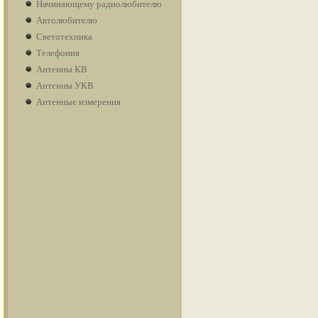
Начинающему радиолюбителю
Автолюбителю
Светотехника
Телефония
Антенны КВ
Антенны УКВ
Антенные измерения