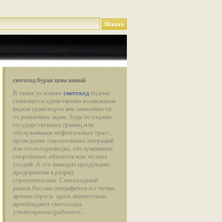
снегоход буран цена новый
В таких условиях
снегоход
подчас
становится единственно возможным
видом транспорта вне зависимости
от решаемых задач, будь то охрана
государственных границ или
обслуживание нефтегазовых трасс,
проведение спасательных операций
или геологоразведка, обслуживание
спортивных объектов или лесных
угодий. А это выводит продукцию
предприятия в разряд
стратегических. Снегоходный
рынок России специфичен и с точки
зрения спроса: здесь значительно
преобладают снегоходы
утилитарного (рабочего...