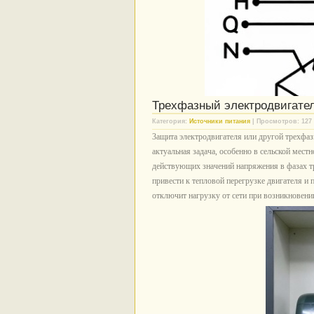
Трехфазный электродвигате
Категория:
Источники питания
| Просмотров: 127 
3ащита электродвигателя или другой трехфаз
актуальная задача, особенно в сельской мест
действующих значений напряжения в фазах тр
привести к тепловой перегрузке двигателя и
отключит нагрузку от сети при возникновени