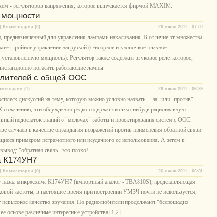
хем - регуляторов напряжения, которое выпускается фирмой MAXIM.
 мощности
| Комментарии (0)
26 июня 2011 - 07:00
 предназначенный для управления лампами накаливания. В отличие от множества
имеет тройное управление нагрузкой (сенсорное и кнопочное плавное
 установленную мощность). Регулятор также содержит звуковое реле, которое,
 дистанционно погасить работающие лампы.
илителей с общей ООС
мментарии (1)
26 июня 2011 - 06:39
плеск дискуссий на тему, которую можно условно назвать - "за" или "против"
 К сожалению, эти обсуждения редко содержат сколько-нибудь рациональную
вный недостаток знаний о "мелочах" работы и проектирования систем с ООС.
ве случаев в качестве оправдания возражений против применения обратной связи
щиеся примером неграмотного или неудачного ее использования. А затем в
ывод: "обратная связь - это плохо!".
а К174УН7
| Комментарии (0)
26 июня 2011 - 06:31
ет назад микросхема К174УН7 (импортный аналог - TBA810S), представляющая
овой частоты, в настоящее время при построении УМЗЧ почти не используется,
т невысокое качество звучания. Но радиолюбители продолжают "беспощадно"
ее основе различные интересные устройства [1,2].