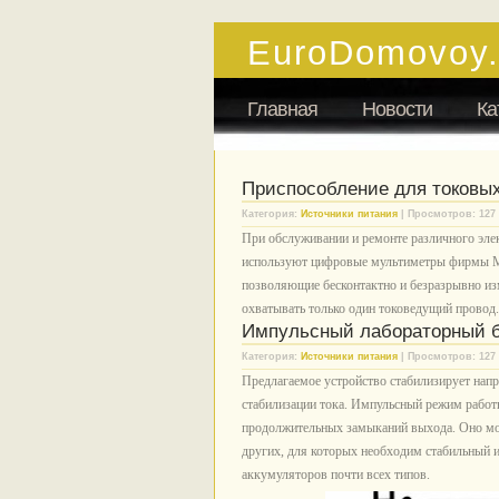
EuroDomovoy
Главная
Новости
Ка
Приспособление для токовы
Категория:
Источники питания
| Просмотров: 127 
При обслуживании и ремонте различного эле
используют цифровые мультиметры фирмы M
позволяющие бесконтактно и безразрывно из
охватывать только один токоведущий провод.
Импульсный лабораторный бл
Категория:
Источники питания
| Просмотров: 127 
Предлагаемое устройство стабилизирует напр
стабилизации тока. Импульсный режим работ
продолжительных замыканий выхода. Оно мож
других, для которых необходим стабильный и
аккумуляторов почти всех типов.