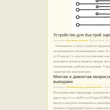
Устройство для быстрой зар
Категория:
Источники питания
| Просмотров: 127 
Описываемое в статье устройство предназна
экспоненциально уменьшающимся током. К ег
от 45 мин до 3 ч, простоту изготовления и н
визуального контроля процесса зарядки, ав
электропитания, удобство пользования. Устр
характеристик аккумуляторов.
Монтаж и демонтаж микросх
выводами
Категория:
Начинающему радиолюбителю
| Прос
Изложенная ниже информация, почерпнутая из
адресу nttp://www.silaDS.com/SLipport%20Docu
быстро и аккуратно монтировать и демонтир
паяльного оборудования Одна из микросхем в