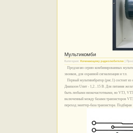
Мультикомби
Категория:
Начинающему радиолюбителю
| Прос
Предлагаю серию комбинированных мультиви
звонков, для охранной сигнализации и т.п.
Первый мультивибратор (рис.1) состоит из с
Диапазон Uпит - 1,2...15 В. Для питания же
быть любыми низкочастотными, но VT3, VT5
включенный между базами транзисторов VT3 
переход эмиттер-база транзистора. Подбирая