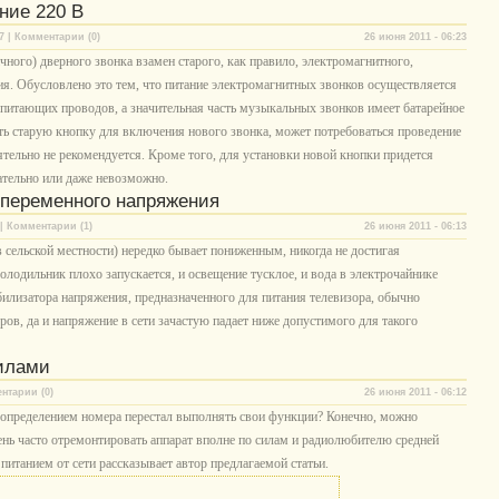
ние 220 В
7 | Комментарии (0)
26 июня 2011 - 06:23
ного) дверного звонка взамен старого, как правило, электромагнитного,
я. Обусловлено это тем, что питание электромагнитных звонков осуществляется
з питающих проводов, а значительная часть музыкальных звонков имеет батарейное
ть старую кнопку для включения нового звонка, может потребоваться проведение
ятельно не рекомендуется. Кроме того, для установки новой кнопки придется
ательно или даже невозможно.
переменного напряжения
| Комментарии (1)
26 июня 2011 - 06:13
 сельской местности) нередко бывает пониженным, никогда не достигая
олодильник плохо запускается, и освещение тусклое, и вода в электрочайнике
абилизатора напряжения, предназначенного для питания телевизора, обычно
ов, да и напряжение в сети зачастую падает ниже допустимого для такого
илами
нтарии (0)
26 июня 2011 - 06:12
 определением номера перестал выполнять свои функции? Конечно, можно
нь часто отремонтировать аппарат вполне по силам и радиолюбителю средней
итанием от сети рассказывает автор предлагаемой статьи.