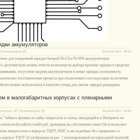
ядки аккумуляторов
| Комментарии (0)
26 июня 2011 - 08:23
чено для ускоренной зарядки батарей Ni-Cd и Ni-MH аккумуляторов
о достоинствам можно отнести возможность выбора времени зарядки в пределах
алаживания, отсутствие нагрева аккумуляторов в конце зарядки, возможность
томатическое восстановление процесса при отключении и последующем включении
ойство можно использовать в качестве стенда для снятия зарядно-разрядных
ем в малогабаритных корпусах с пленарными
мотров: 127 | Комментарии (0)
26 июня 2011 - 08:04
 "чебного фильма по пайке микросхем и статьи, находящейся в Интернете по
rients/rechr.icalkJocs/anlI4.pdf, проверена на собственном опыте Он и позволяет
овать микросхемы в корпусах TQFP, SOIC и им подобных без спрциально го
 корпусе TQFP-32 изображена на рис. 1 смонтированной на переходной печатной