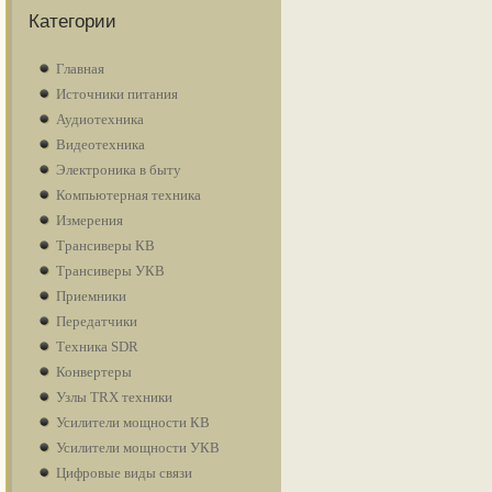
Категории
Главная
Источники питания
Аудиотехника
Видеотехника
Электроника в быту
Компьютерная техника
Измерения
Трансиверы КВ
Трансиверы УКВ
Приемники
Передатчики
Техника SDR
Конвертеры
Узлы TRX техники
Усилители мощности КВ
Усилители мощности УКВ
Цифровые виды связи