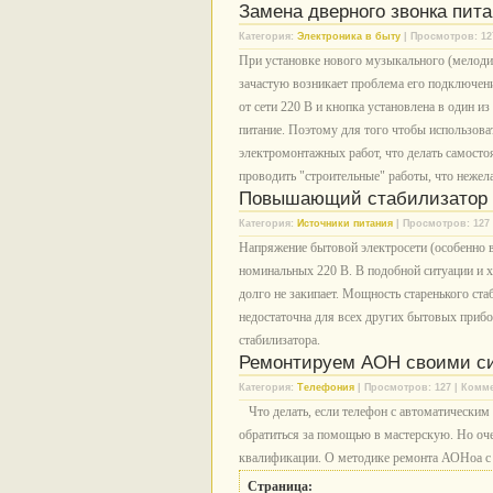
Замена дверного звонка пита
Категория:
Электроника в быту
| Просмотров: 12
При установке нового музыкального (мелодич
зачастую возникает проблема его подключени
от сети 220 В и кнопка установлена в один и
питание. Поэтому для того чтобы использова
электромонтажных работ, что делать самосто
проводить "строительные" работы, что нежел
Повышающий стабилизатор 
Категория:
Источники питания
| Просмотров: 127 
Напряжение бытовой электросети (особенно в
номинальных 220 В. В подобной ситуации и х
долго не закипает. Мощность старенького ст
недостаточна для всех других бытовых прибор
стабилизатора.
Ремонтируем АОН своими с
Категория:
Телефония
| Просмотров: 127 | Комме
Что делать, если телефон с автоматическим
обратиться за помощью в мастерскую. Но оче
квалификации. О методике ремонта АОНоа с п
Страница: