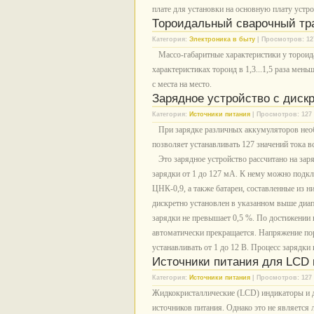
плате для установки на основную плату устр
Тороидальный сварочный т
Категория:
Электроника в быту
| Просмотров: 12
Массо-габаритные характеристики у тороид
характеристиках тороид в 1,3...1,5 раза мень
с места на место.
Зарядное устройство с дискр
Категория:
Источники питания
| Просмотров: 127 
При зарядке различных аккумуляторов необ
позволяет устанавливать 127 значений тока 
Это зарядное устройство рассчитано на зар
зарядки от 1 до 127 мА. К нему можно подкл
ЦНК-0,9, а также батареи, составленные из н
дискретно установлен в указанном выше диап
зарядки не превышает 0,5 %. По достижении 
автоматически прекращается. Напряжение пор
устанавливать от 1 до 12 В. Процесс зарядки
Источники питания для LCD
Категория:
Источники питания
| Просмотров: 127 
Жидкокристаллические (LCD) индикаторы и д
источников питания. Однако это не является