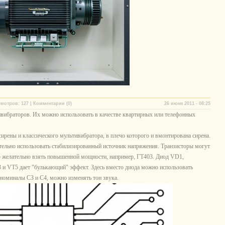
мотров: 127 | Комментарии (0)
26 июня 2011 - 08:25
браторов. Их можно использовать в качестве квартирных или телефонных
ирены и классического мультивибратора, в плечо которого и вмонтирована сирена.
лательно использовать стабилизированный источник напряжения. Транзисторы могут
 желательно взять повышенной мощности, например, ГТ403. Диод VD1,
и VT5 дает "булькающий" эффект. Здесь вместо диода можно использовать
 номиналы СЗ и С4, можно изменять тон звука.