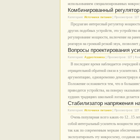
использованием специализированных микрос
Комбинированный регулятор
Категория:
Источники питания
| Просмотров: 127 
Предлагаю интересный регулятор мощности,
других подобных устройств, это устройство 
регулирование мощности, включение на ранее
реагируя на громкий резкий звук, позволяет
Вопросы проектирования ус
Категория:
Аудиотехника
| Просмотров: 127 | Ко
В последнее время наблюдается очередной вс
отрицательной обратной связи в усилителях.
аргументацию, одновременно демонстрируя я
Положение осложняется тем, что в большинст
приводятся устройства, на поверку оказываю
худших традициях школьной логики делается в
Стабилизатор напряжения н
Категория:
Источники питания
| Просмотров: 127 
Очень популярная всего каких-то 12...15 л
собой интегральный усилитель мощности звук
так как по современным меркам обеспечивае
эксплуатировать эту микросхему, создавая на 