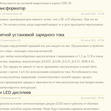
ойства вместо на-логичной микросхемы в корпусе DIP-28
рансформатор
7 | Комментарии (0)
26 июня 2011 - 07:49
альных трансформаторов намного лучше, чем у Ш- и П-образных. При тех же
ше. Это весьма кстати, когда сварочный аппарат то и дело приходится перетаскивать
етной установкой зарядного тока
| Комментарии (0)
26 июня 2011 - 07:36
ходим определенный зарядный ток для каждого из них. Предлагаемое устройство
всего лишь с помощью семи выключателей.
ядку любых малогабаритных аккумуляторов с напряжением от 1,5 до 12 В и током
ючать, например, аккумуляторы Д-0,025, Д-0,06, Д-0,25, Д-0,55, ЦНК-0,45,
их. Ток зарядки не зависит от числа заряжаемых аккумуляторов и может быть
азоне с шагом 1 мА без использования измерителя тока. Нестабильность тока
на аккумуляторе напряжения, соответствующего полной зарядке, процесс
ога прекращения зарядки в зависимости от типа аккумулятора или батареи можно
 контролируется светодиодом.
 и LED дисплеев
| Комментарии (0)
26 июня 2011 - 07:25
исплеи на основе светоизлучающих диодов (LED) могут работать от обычных
 лучшим способом подачи питания. Ниже будут показаны варианты включения с