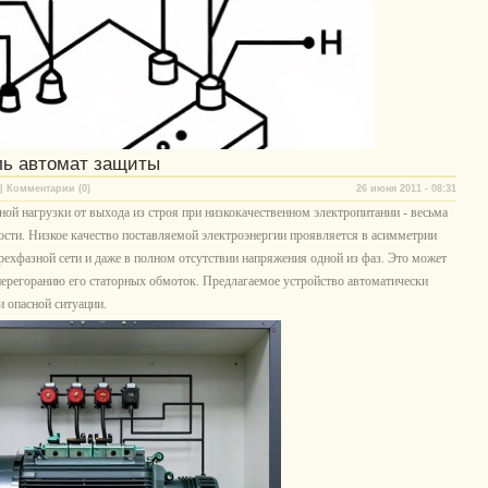
ль автомат защиты
| Комментарии (0)
26 июня 2011 - 08:31
ной нагрузки от выхода из строя при низкокачественном электропитании - весьма
ности. Низкое качество поставляемой электроэнергии проявляется в асимметрии
ехфазной сети и даже в полном отсутствии напряжения одной из фаз. Это может
 перегоранию его статорных обмоток. Предлагаемое устройство автоматически
и опасной ситуации.