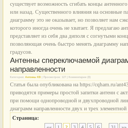
существует возможность сгибать концы антенного 
или назад. Существенного влияния на основные п
диаграмму это не оказывает, но позволяет нам сэ
которого иногда очень не хватает. Я предлагаю ант
представляет из себя два диполя с согнутыми кон
позволяющая очень быстро менять диаграмму нап
градусов.
Антенны спереключаемой диагра
направленности
Категория:
Антенны КВ
| Просмотров: 127 | Комментарии (0)
Статья была опубликована на https://cqham.ru/ant4
приводятся примеры простой запитки антенн с ак
при помощи однопроводной и двухпроводной лин
диаграмм направленности двух и трех элементной
Страница:
...
««
1
2
3
4
5
6
31
»»