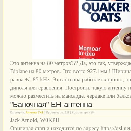
Это антенна на 80 метров??? Да, это так, утверж
Biplane на 80 метров. Это всего 927.1мм ! Шири
равна +/- 85 kHz. Эта антенна работает хорошо, н
диполя для сравнения. Построить такую антенну п
можно разместить на мансарде, чердаке или балкон
"Баночная" EH-антенна
Категория:
Антенны УКВ
| Просмотров: 127 | Комментарии (0)
Jack Arnold, W0KPH
Оригинал статьи находится по адресу https://qsl.ne