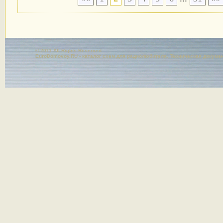
© 2011 All Rights Reserved.
EuroDomovoy.RU - каталог схем для радиолюбителя. Техническая докуме