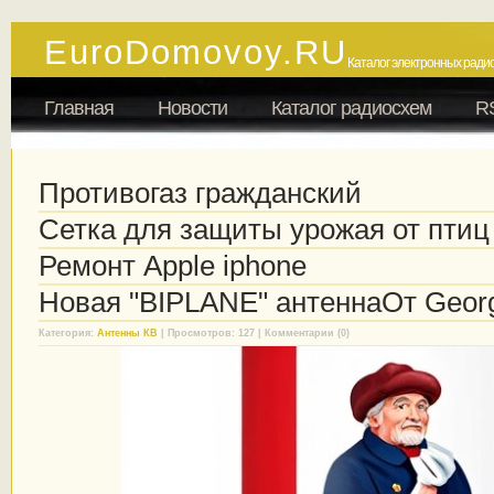
EuroDomovoy.RU
Каталог электронных радио
Главная
Новости
Каталог радиосхем
R
Противогаз гражданский
Сетка для защиты урожая от птиц
Ремонт Apple iphone
Новая "BIPLANE" антеннаОт Geo
Категория:
Антенны КВ
| Просмотров: 127 | Комментарии (0)