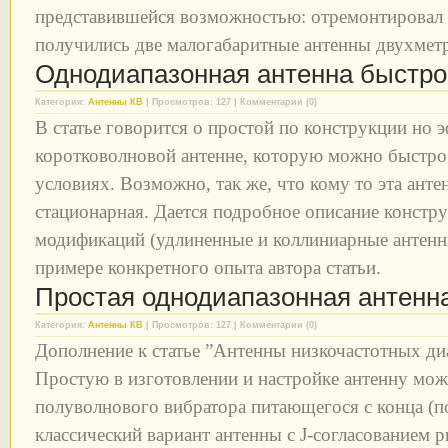
представившейся возможностью: отремонтировал и
получились две малогабаритные антенны двухметр
Однодиапазонная антенна быстро
Категория:
Антенны КВ
| Просмотров: 127 | Комментарии (0)
В статье говорится о простой по конструкции но 
коротковолновой антенне, которую можно быстро
условиях. Возможно, так же, что кому то эта анте
стационарная. Дается подробное описание констру
модификаций (удлиненные и коллиниарные антенны
примере конкретного опыта автора статьи.
Простая однодиапазонная антенна
Категория:
Антенны КВ
| Просмотров: 127 | Комментарии (0)
Дополнение к статье ”Антенны низкочастотных ди
Простую в изготовлении и настройке антенну мож
полуволнового вибратора питающегося с конца (п
классический вариант антенны с J-согласованием р