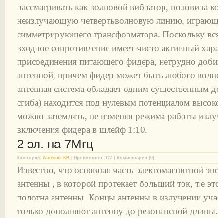
рассматривать как волновой вибратор, половина к
неизлучающую четвертьволновую линию, играюще
симметрирующего трансформатора. Поскольку вся 
входное сопротивление имеет чисто активный хар
присоединения питающего фидера, нетрудно добит
антенной, причем фидер может быть любого волн
антенная система обладает одним существенным до
сгиба) находится под нулевым потенциалом высоко
можно заземлять, не изменяя режима работы излу
включения фидера в шлейф 1:10.
2 эл. на 7Мгц
Категория:
Антенны КВ
| Просмотров: 127 | Комментарии (0)
Известно, что основная часть электомагнитной эне
антенны , в которой протекает больший ток, т.е э
полотна антенны. Концы антенны в излучении уча
только дополняют антенну до резонансной длины