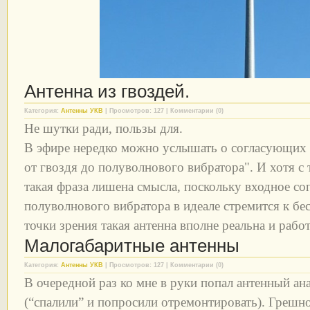
Антенна из гвоздей.
Категория:
Антенны УКВ
| Просмотров: 127 | Комментарии (0)
Не шутки ради, пользы для.
В эфире нередко можно услышать о согласующих у
от гвоздя до полуволнового вибратора". И хотя с 
такая фраза лишена смысла, поскольку входное со
полуволнового вибратора в идеале стремится к бе
точки зрения такая антенна вполне реальна и рабо
Малогабаритные антенны
Категория:
Антенны УКВ
| Просмотров: 127 | Комментарии (0)
В очередной раз ко мне в руки попал антенный а
(“спалили” и попросили отремонтировать). Грешн