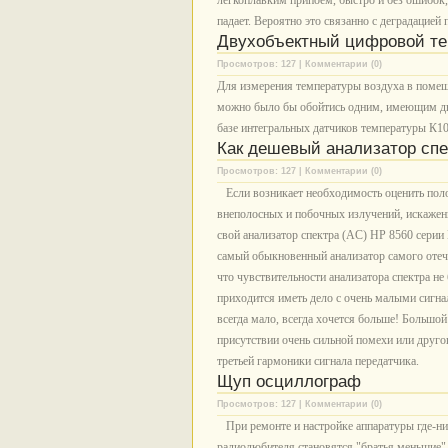
легкоплавким припоем, быстро и без ошибок,
падает. Вероятно это связанно с деградацие
Двухобъектный цифровой т
Просмотров: 127 | Комментарии (0)
Для измерения температуры воздуха в помеще
можно было бы обойтись одним, имеющим два
базе интегральных датчиков температуры К
Как дешевый анализатор спе
Просмотров: 127 | Комментарии (0)
Если возникает необходимость оценить полос
внеполосных и побочных излучений, искажен
свой анализатор спектра (AC) HP 8560 серии 
самый обыкновенный анализатор самого отече
что чувствительности анализатора спектра не 
приходится иметь дело с очень малыми сигнал
всегда мало, всегда хочется больше! Большой
присутствии очень сильной помехи или другог
третьей гармоники сигнала передатчика.
Щуп осциллограф
Просмотров: 127 | Комментарии (0)
При ремонте и настройке аппаратуры где-н
радиолюбителя становятся "братья меньшие