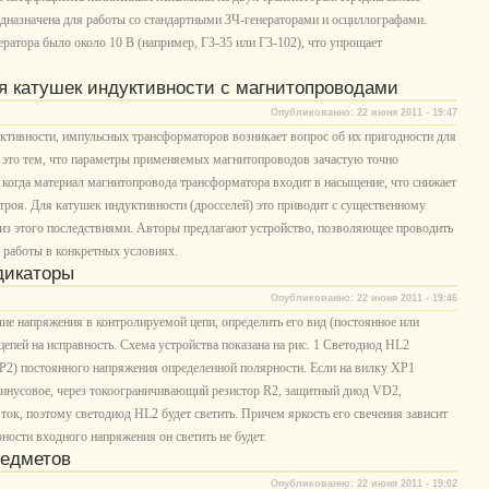
едназначена для работы со стандартными ЗЧ-генераторами и осциллографами.
ратора было около 10 В (например, ГЗ-35 или ГЗ-102), что упрощает
я катушек индуктивности с магнитопроводами
Опубликованно: 22 июня 2011 - 19:47
ктивности, импульсных трансформаторов возникает вопрос об их пригодности для
 это тем, что параметры применяемых магнитопроводов зачастую точно
, когда материал магнитопровода трансформатора входит в насыщение, что снижает
троя. Для катушек индуктивности (дросселей) это приводит с существенному
з этого последствиями. Авторы предлагают устройство, позволяющее проводить
 работы в конкретных условиях.
дикаторы
Опубликованно: 22 июня 2011 - 19:46
е напряжения в контролируемой цепи, определить его вид (постоянное или
цепей на исправность. Схема устройства показана на рис. 1 Светодиод HL2
ХР2) постоянного напряжения определенной полярности. Если на вилку ХР1
минусовое, через токоограничивающий резистор R2, защитный диод VD2,
ток, поэтому светодиод HL2 будет светить. Причем яркость его свечения зависит
ности входного напряжения он светить не будет.
редметов
Опубликованно: 22 июня 2011 - 19:02