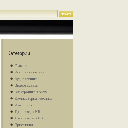
Категории
Главная
Источники питания
Аудиотехника
Видеотехника
Электроника в быту
Компьютерная техника
Измерения
Трансиверы КВ
Трансиверы УКВ
Приемники