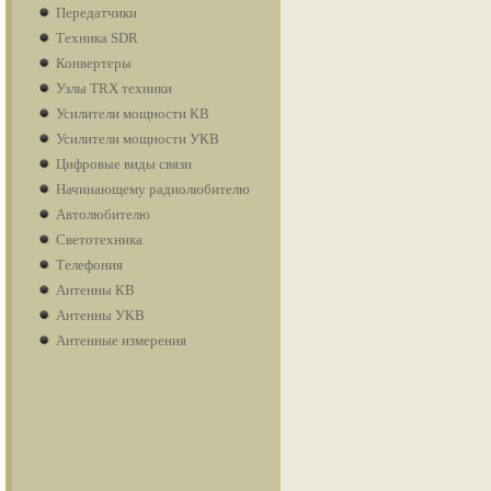
Передатчики
Техника SDR
Конвертеры
Узлы TRX техники
Усилители мощности КВ
Усилители мощности УКВ
Цифровые виды связи
Начинающему радиолюбителю
Автолюбителю
Светотехника
Телефония
Антенны КВ
Антенны УКВ
Антенные измерения