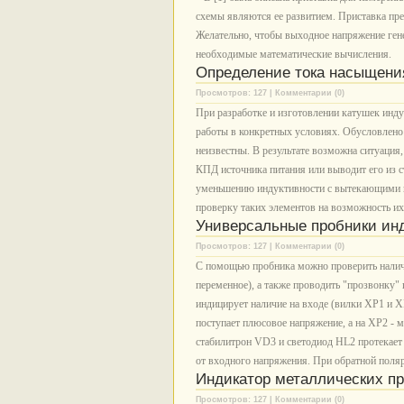
схемы являются ее развитием. Приставка пр
Желательно, чтобы выходное напряжение гене
необходимые математические вычисления.
Определение тока насыщени
Просмотров: 127 | Комментарии (0)
При разработке и изготовлении катушек инду
работы в конкретных условиях. Обусловлено
неизвестны. В результате возможна ситуация
КПД источника питания или выводит его из с
уменьшению индуктивности с вытекающими и
проверку таких элементов на возможность их
Универсальные пробники ин
Просмотров: 127 | Комментарии (0)
С помощью пробника можно проверить наличи
переменное), а также проводить "прозвонку" 
индицирует наличие на входе (вилки ХР1 и 
поступает плюсовое напряжение, а на ХР2 - 
стабилитрон VD3 и светодиод HL2 протекает 
от входного напряжения. При обратной поляр
Индикатор металлических п
Просмотров: 127 | Комментарии (0)