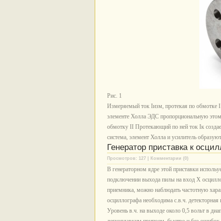
Рис. 1
Измеряемый ток Iизм, протекая по обмотке I
элементе Холла ЭДС пропорциональную этому
обмотку II Протекающий по ней ток Iк созд
система, элемент Холла и усилитель образу
Генератор приставка к осци
Просмотров: 127 | Комментарии (0)
В генераторном ядре этой приставки исполь
подключении выхода пилы на вход Х осциллог
приемника, можно наблюдать частотную харак
осциллографа необходима с.в.ч. детекторна
Уровень в.ч. на выходе около 0,5 вольт в диа