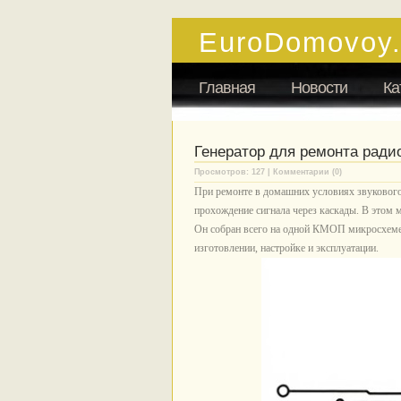
EuroDomovoy
Главная
Новости
Ка
Генератор для ремонта ради
Просмотров: 127 | Комментарии (0)
При ремонте в домашних условиях звукового
прохождение сигнала через каскады. В этом м
Он собран всего на одной КМОП микросхеме 
изготовлении, настройке и эксплуатации.