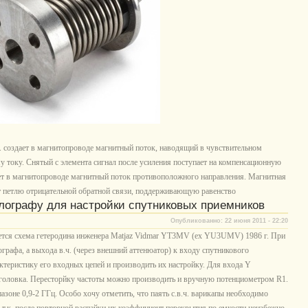
. создает в магнитопроводе магнитный поток, наводящий в чувствительном
 току. Снятый с элемента сигнал после усиления поступает на компенсационную
ает в магнитопроводе магнитный поток противоположного направления. Магнитная
ют петлю отрицательной обратной связи, поддерживающую равенство
ллографу для настройки спутниковых приемников
Опубликованно: 22 июня 2011 - 22:20
уется схема гетеродина инженера Matjaz Vidmar YT3MV (ex YU3UMV) 1986 г. При
рафа, а выхода в.ч. (через внешний аттенюатор) к входу спутникового
теристику его входных цепей и производить их настройку. Для входа Y
я головка. Пересторйку частоты можно производить и вручную потенциометром R1.
пазоне 0,9-2 ГГц. Особо хочу отметить, что паять с.в.ч. варикапы необходимо