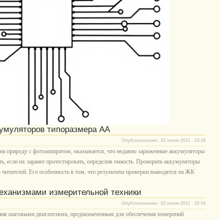
ккумуляторов типоразмера АА
Опубликованно: 22 июня 2011 - 23:26
 на природу с фотоаппаратом, оказывается, что недавно заряженные аккумуляторы
ь, если их заранее протестировать, определив емкость. Проверить аккумуляторы
читателей. Его особенность в том, что результаты проверки выводятся на ЖК
еханизмами измерительной техники
Опубликованно: 22 июня 2011 - 22:54
ния шаговыми двигателями, предназначенным для обеспечения измерений