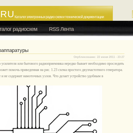
.RU
Каталог электронных радио схем и технической документации
талог радиосхем
RSS Лента
оаппаратуры
Опубликованно: 22 июня 2011 - 23:27
 усилителя или бытового радиоприемника нередко бывает необходимо проследить
ожет помочь приведенная на рис. 1.23 схема простого двухчастотного генератора.
и не содержит намоточных узлов. Что делает устройство удобным в