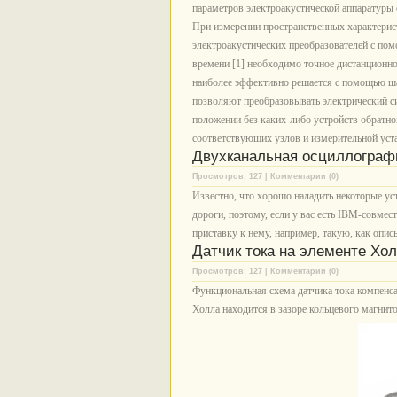
параметров электроакустической аппаратуры
При измерении пространственных характерист
электроакустических преобразователей с по
времени [1] необходимо точное дистанционно
наиболее эффективно решается с помощью ша
позволяют преобразовывать электрический си
положении без каких-либо устройств обратно
соответствующих узлов и измерительной уст
Двухканальная осциллографи
Просмотров: 127 | Комментарии (0)
Известно, что хорошо наладить некоторые у
дороги, поэтому, если у вас есть IBM-совме
приставку к нему, например, такую, как опис
Датчик тока на элементе Хо
Просмотров: 127 | Комментарии (0)
Функциональная схема датчика тока компенса
Холла находится в зазоре кольцевого магнит