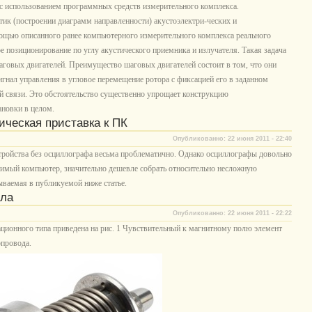
 с использованием программных средств измерительного комплекса.
ик (построении диаграмм направленности) акустоэлектри-ческих и
мощью описанного ранее компьютерного измерительного комплекса реального
е позиционирование по углу акустического приемника и излучателя. Такая задача
говых двигателей. Преимущество шаговых двигателей состоит в том, что они
гнал управления в угловое перемещение ротора с фиксацией его в заданном
й связи. Это обстоятельство существенно упрощает конструкцию
ановки в целом.
ческая приставка к ПК
Опубликованно: 22 июня 2011 - 22:40
стройства без осциллографа весьма проблематично. Однако осциллографы довольно
стимый компьютер, значительно дешевле собрать относительно несложную
ываемая в публикуемой ниже статье.
лла
Опубликованно: 22 июня 2011 - 22:22
ционного типа приведена на рис. 1 Чувствительный к магнитному полю элемент
опровода.