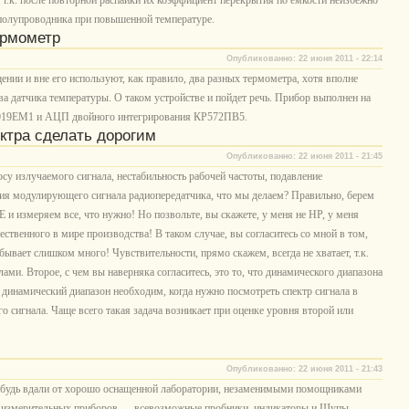
 т.к. после повторной распайки их коэффициент перекрытия по емкости неизбежно
й полупроводника при повышенной температуре.
ермометр
Опубликованно: 22 июня 2011 - 22:14
нии и вне его используют, как правило, два разных термометра, хотя вполне
 датчика температуры. О таком устройстве и пойдет речь. Прибор выполнен на
1019ЕМ1 и АЦП двойного интегрирования КР572ПВ5.
ктра сделать дорогим
Опубликованно: 22 июня 2011 - 21:45
у излучаемого сигнала, нестабильность рабочей частоты, подавление
ия модулирующего сигнала радиопередатчика, что мы делаем? Правильно, берем
Е и измеряем все, что нужно! Но позвольте, вы скажете, у меня не HP, у меня
ственного в мире производства! В таком случае, вы согласитесь со мной в том,
бывает слишком много! Чувствительности, прямо скажем, всегда не хватает, т.к.
ами. Второе, с чем вы наверняка согласитесь, это то, что динамического диапазона
 динамический диапазон необходим, когда нужно посмотреть спектр сигнала в
о сигнала. Чаще всего такая задача возникает при оценке уровня второй или
Опубликованно: 22 июня 2011 - 21:43
ибудь вдали от хорошо оснащенной лаборатории, незаменимыми помощниками
" измерительных приборов — всевозможные пробники, индикаторы и Щупы.