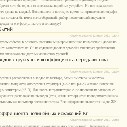
йдется хотя бы одно, а то и несколько подобных устройств. Но вот похвалиться
жет далеко не каждый. Появившиеся в последнее время импортные осциллографы
 так хотелось бы иметь малогабаритный прибор, позволяющий визуально
пределять его форму, частоту и амплитуду!
обытий
Опубликованно: 22 июня 2011 - 21:43
аторы событий в основном рассчитаны на промышленное применение и довольно
ть самостоятельно. Он не содержит дорогих деталей и фиксирует срабатывания
ыми сигналами стандартных логических уровней
одов структуры и коэффициента передачи тока
Опубликованно: 22 июня 2011 - 21:00
еления расположения выводов коллектора, базы и эмиттера на корпусах
ольшой мощности, определения структуры (n-p-п или p-n-p), а также измерения
щим эмиттером (п21Э). Для полевых транзисторов с изолированным затвором со
еляются расположения выводов (сток, исток, затвор) и тип проводимости канала
льзовать как вольтметр постоянного тока. Вся информация выводится на два ЖК
оэффициента нелинейных искажений Кг
Опубликованно: 22 июня 2011 - 20:58
я коэффициента нелинейных искажений на двух транзисторах. Предлагаемые