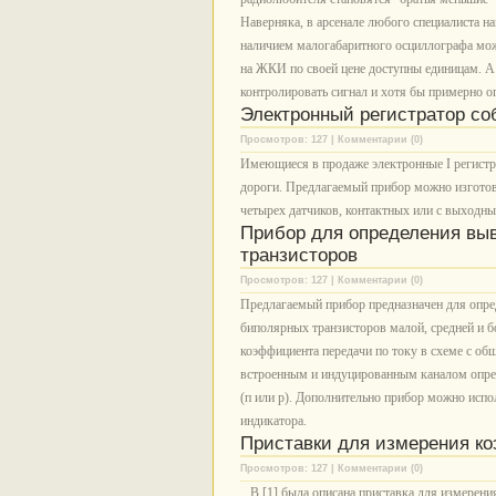
Наверняка, в арсенале любого специалиста на
наличием малогабаритного осциллографа мо
на ЖКИ по своей цене доступны единицам. А
контролировать сигнал и хотя бы примерно о
Электронный регистратор с
Просмотров: 127 | Комментарии (0)
Имеющиеся в продаже электронные I регистр
дороги. Предлагаемый прибор можно изготови
четырех датчиков, контактных или с выходн
Прибор для определения выв
транзисторов
Просмотров: 127 | Комментарии (0)
Предлагаемый прибор предназначен для опред
биполярных транзисторов малой, средней и б
коэффициента передачи по току в схеме с об
встроенным и индуцированным каналом опред
(п или р). Дополнительно прибор можно испо
индикатора.
Приставки для измерения к
Просмотров: 127 | Комментарии (0)
В [1] была описана приставка для измерени